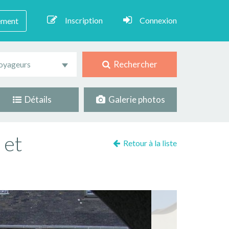
Inscription
Connexion
ement
Rechercher
oyageurs
Détails
Galerie photos
 et
Retour à la liste