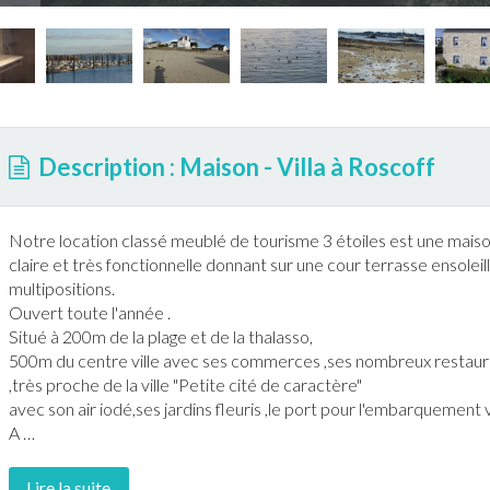
Description : Maison - Villa à Roscoff
Notre location classé meublé de tourisme 3 étoiles est une mai
claire et très fonctionnelle donnant sur une cour
terrasse
ensoleil
multipositions.
Ouvert toute l'année .
Situé à 200m de la plage et de la thalasso,
500m du centre ville avec ses commerces ,ses nombreux restaura
,très proche de la ville "Petite cité de caractère"
avec son air iodé,ses
jardin
s fleuris ,le port pour l'embarquement v
A
…
Lire la suite