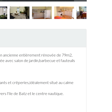
son ancienne entièrement rénovée de 79m2,
lée avec salon de
jardin
,
barbecue
et fauteuils
nts et crêperies,idéalement situé au calme
ers l'Ile de Batz et le centre nautique.