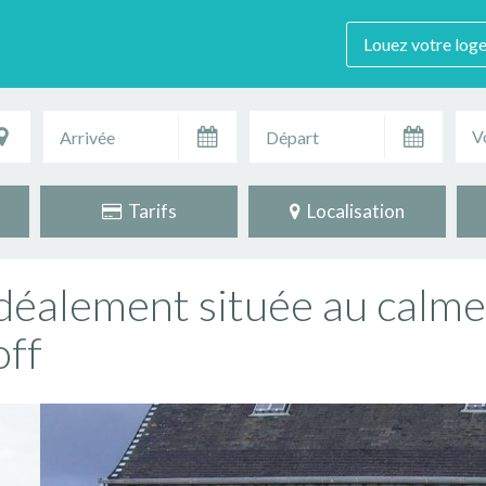
Louez votre log
V
Tarifs
Localisation
déalement située au calme
off