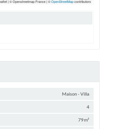
eaflet | © Openstreetmap France | ©
OpenStreetMap
contributors
Maison - Villa
4
79 m²