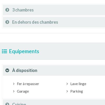
3 chambres
En dehors des chambres
Equipements
À disposition
Fer à repasser
Lave linge
Garage
Parking
Cuisine