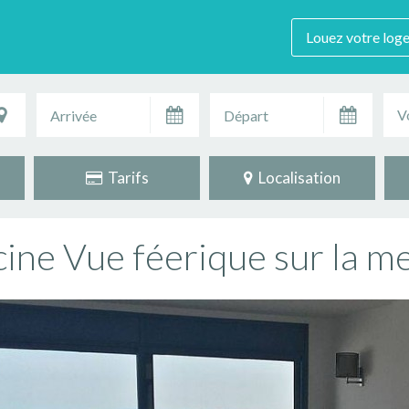
Louez votre log
V
Tarifs
Localisation
scine Vue féerique sur la m