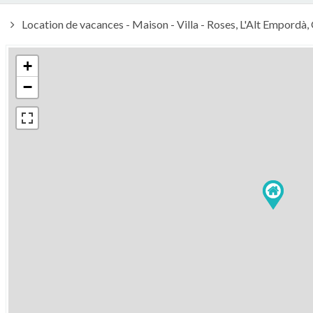
Location de vacances - Maison - Villa - Roses, L'Alt Empordà
+
−