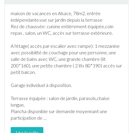
maison de vacances en
Alsace
, 78m2, entrée
indépendante.vue sur
jardin
depuis la
terrasse
Rez de chaussée: cuisine entièrement équipée,coin
repas , salon, un WC, accès sur
terrasse
extérieure.
A l'étage( accès par escalier avec rampe): 1 mezzanine
avec possibilité de couchage pour une personne, une
salle de bains avec WC, une grande chambre (lit
200*160), une petite chambre ( 2 lits 80*190) accès sur
petit balcon.
Garage individuel à disposition.
Terrasse
équipée : salon de
jardin
, parasols,chaise
longue,
Plancha disponible sur demande moyennant une
participation de
…
Lire la suite