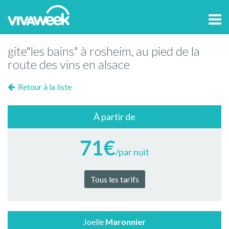
Tog
navi
gite"les bains" à rosheim, au pied de la
route des vins en alsace
Retour à la liste
À partir de
71€
/par nuit
Tous les tarifs
Joelle
Maronnier