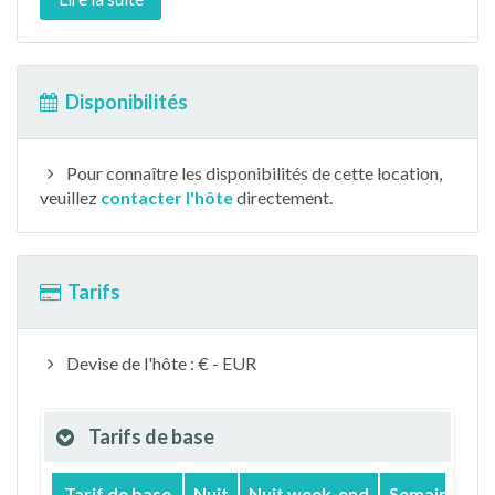
Disponibilités
Pour connaître les disponibilités de cette location,
veuillez
contacter l'hôte
directement.
Tarifs
Devise de l'hôte : € - EUR
Tarifs de base
Tarif de base
Nuit
Nuit week-end
Semaine
M