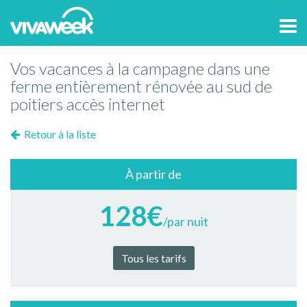
Tog
navi
Vos vacances à la campagne dans une
ferme entièrement rénovée au sud de
poitiers accès internet
Retour à la liste
À partir de
128€
/par nuit
Tous les tarifs