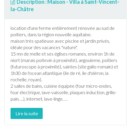
Description : Maison - Villa à Saint-Vincent-
la-Châtre
location d'une ferme entièrement rénovée au sud de
poitiers, dans la région nouvelle aquitaine.
maison très spatieuse avec
piscine
et
jardin
privés,
idéale pour des vacances "nature".
15 mn de melle et ses églises romanes, environ 1h de
niort (marais poitevin à proximité), angouleme, poitiers
(futuroscope à proximité), saintes (site gallo-romain) et
1h30 de l'ocean atlantique (ile de ré, ile d'oléron, la
rochelle, royan).
2 salles de bains, cuisine équipée (four micro-ondes,
four électrique,
lave-vaisselle
, plaques induction, grille-
pain, ...),
internet
, lave-linge,
…
Lire la suite