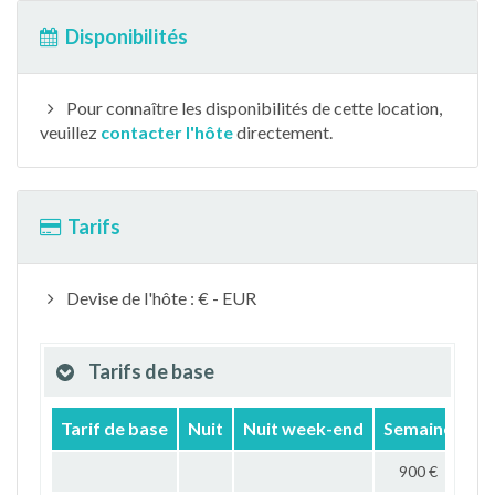
Disponibilités
Pour connaître les disponibilités de cette location,
veuillez
contacter l'hôte
directement.
Tarifs
Devise de l'hôte : € - EUR
Tarifs de base
Tarif de base
Nuit
Nuit week-end
Semaine
Mo
900 €