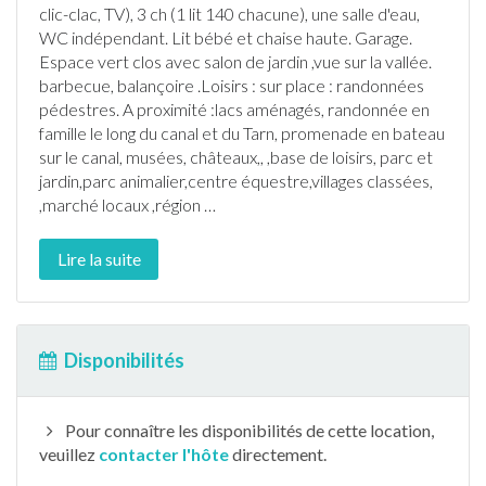
clic-clac, TV), 3 ch (1 lit 140 chacune), une salle d'eau,
WC indépendant. Lit bébé et chaise haute. Garage.
Espace vert clos avec salon de
jardin
,vue sur la vallée.
barbecue
, balançoire .Loisirs : sur place :
randonnée
s
pédestres. A proximité :lacs aménagés,
randonnée
en
famille le long du canal et du Tarn, promenade en bateau
sur le canal, musées, châteaux,, ,base de loisirs, parc et
jardin
,parc animalier,centre équestre,villages classées,
,marché locaux ,région
…
Lire la suite
Disponibilités
Pour connaître les disponibilités de cette location,
veuillez
contacter l'hôte
directement.