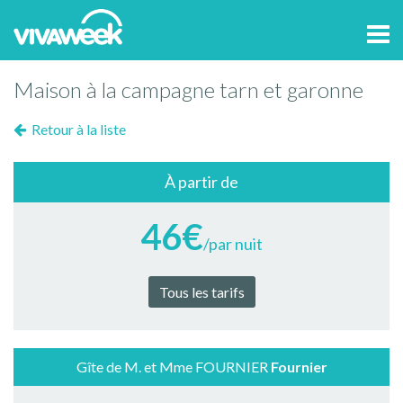
Tog
navi
Maison à la campagne tarn et garonne
Retour à la liste
À partir de
46€
/par nuit
Tous les tarifs
Gîte de M. et Mme FOURNIER
Fournier