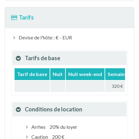
Tarifs
Devise de l'hôte : € - EUR
Tarifs de base
Tarif de base
Nuit
Nuit week-end
Semaine
Mo
320 €
Conditions de location
Arrhes
20% du loyer
Caution
200 €