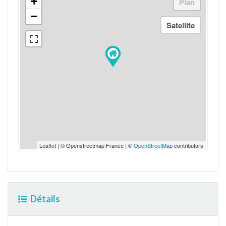
+
−
Leaflet | © Openstreetmap France | ©
OpenStreetMap
contributors
Détails