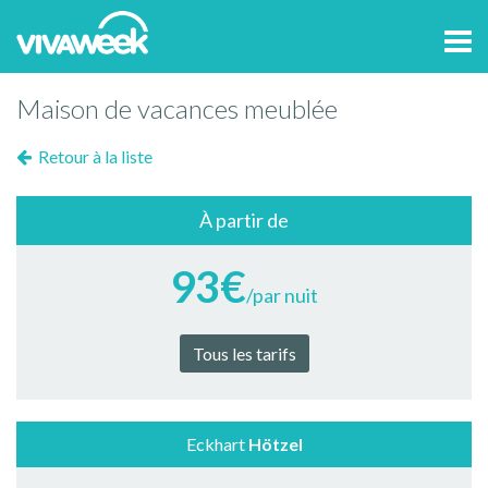
Tog
navi
Maison de vacances meublée
Retour à la liste
À partir de
93€
/par nuit
Tous les tarifs
Eckhart
Hötzel