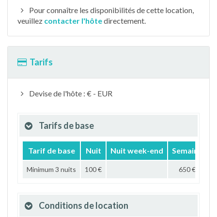
Pour connaître les disponibilités de cette location,
veuillez
contacter l'hôte
directement.
Tarifs
Devise de l'hôte : € - EUR
Tarifs de base
Tarif de base
Nuit
Nuit week-end
Semaine
M
Minimum 3 nuits
100 €
650 €
Conditions de location