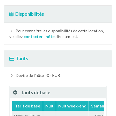
Disponibilités
Pour connaître les disponibilités de cette location,
veuillez
contacter l'hôte
directement.
Tarifs
Devise de l'hôte : € - EUR
Tarifs de base
Tarif de base
Nuit
Nuit week-end
Semaine
M
Minimum 7 nuits
600 €