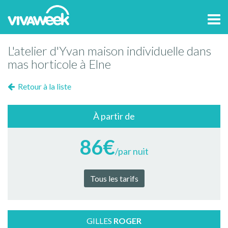
Tog
navi
L'atelier d'Yvan maison individuelle dans
mas horticole à Elne
Retour à la liste
À partir de
86€
/par nuit
Tous les tarifs
GILLES
ROGER