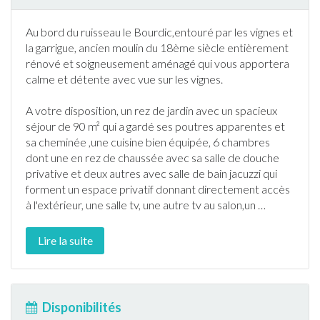
Au bord du ruisseau le Bourdic,entouré par les vignes et
la garrigue, ancien moulin du 18ème siècle entièrement
rénové et soigneusement aménagé qui vous apportera
calme et détente avec vue sur les vignes.
A votre disposition, un rez de
jardin
avec un spacieux
séjour de 90 m² qui a
gard
é ses poutres apparentes et
sa cheminée ,une cuisine bien équipée, 6 chambres
dont une en rez de chaussée avec sa salle de douche
privative et deux autres avec salle de bain
jacuzzi
qui
forment un espace privatif donnant directement accès
à l'extérieur, une salle tv, une autre tv au salon,un
…
Lire la suite
Disponibilités