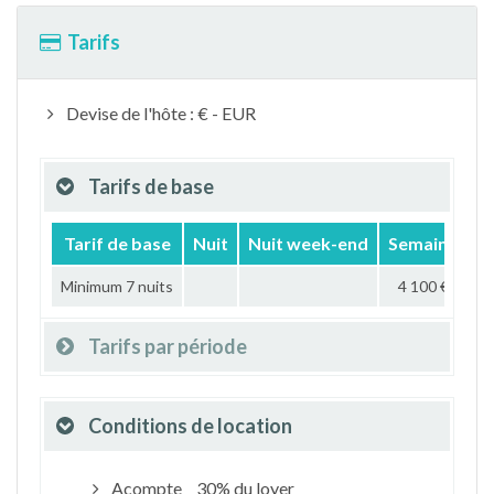
Tarifs
Devise de l'hôte : € - EUR
Tarifs de base
Tarif de base
Nuit
Nuit week-end
Semaine
M
Minimum 7 nuits
4 100 €
Tarifs par période
Conditions de location
Acompte
30% du loyer