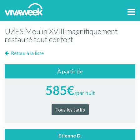
Tog
navi
UZES Moulin XVIII magnifiquement
restauré tout confort
Retour à la liste
À partir de
585€
/par nuit
Tous les tarifs
Etienne D.