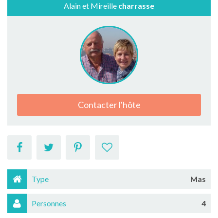
Alain et Mireille
charrasse
Contacter l'hôte
Type
Mas
Personnes
4