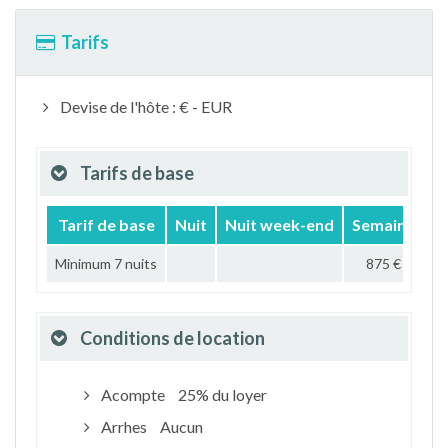
Tarifs
Devise de l'hôte : € - EUR
Tarifs de base
Tarif de base
Nuit
Nuit week-end
Semaine
M
Minimum 7 nuits
875 €
Conditions de location
Acompte
25% du loyer
Arrhes
Aucun