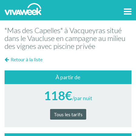
Tog
navi
"Mas des Capelles" à Vacqueyras situé
dans le Vaucluse en campagne au milieu
des vignes avec piscine privée
Retour à la liste
À partir de
118€
/par nuit
Tous les tarifs