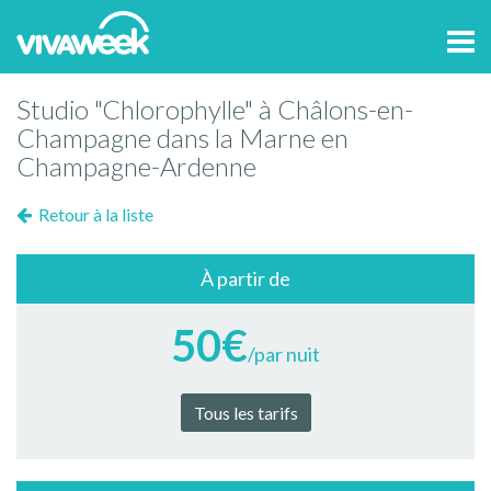
Tog
navi
Studio "Chlorophylle" à Châlons-en-
Champagne dans la Marne en
Champagne-Ardenne
Retour à la liste
À partir de
50€
/par nuit
Tous les tarifs