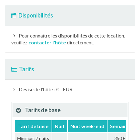
Disponibilités
Pour connaître les disponibilités de cette location,
veuillez
contacter l'hôte
directement.
Tarifs
Devise de l'hôte : € - EUR
Tarifs de base
Tarif de base
Nuit
Nuit week-end
Semaine
M
Minimum 7 nuits
350 €