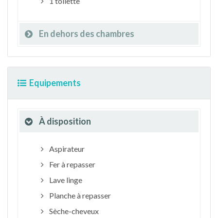
1 toilette
En dehors des chambres
Equipements
À disposition
Aspirateur
Fer à repasser
Lave linge
Planche à repasser
Sèche-cheveux