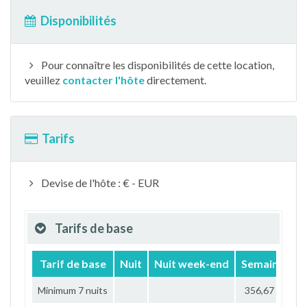
Disponibilités
Pour connaître les disponibilités de cette location,
veuillez
contacter l'hôte
directement.
Tarifs
Devise de l'hôte : € - EUR
Tarifs de base
Tarif de base
Nuit
Nuit week-end
Semaine
M
Minimum 7 nuits
356,67 €