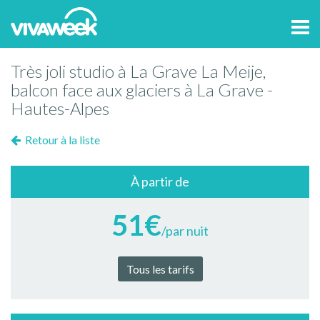
Tog
navi
Très joli studio à La Grave La Meije,
balcon face aux glaciers à La Grave -
Hautes-Alpes
Retour à la liste
À partir de
51€
/par nuit
Tous les tarifs