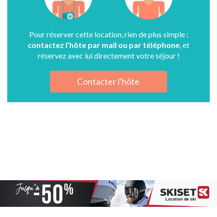
Pour réserver cette location, rien de plus simple :
contactez l’hôte par mail ou par téléphone
, et
réservez avec lui directement votre séjour !
Contacter l'hôte