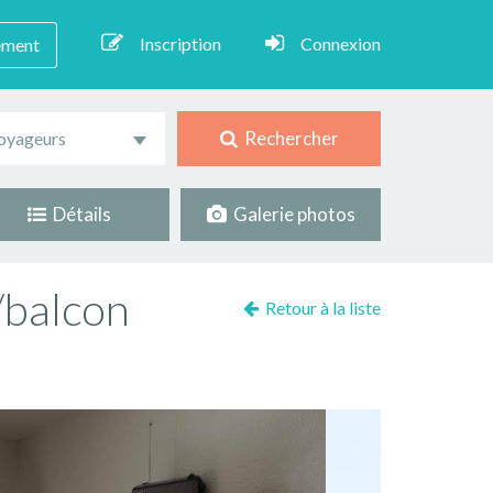
Inscription
Connexion
ement
Rechercher
oyageurs
Détails
Galerie photos
/balcon
Retour à la liste