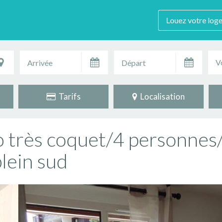
Louez votre log
V
Tarifs
Localisation
o très coquet/4 personnes
lein sud