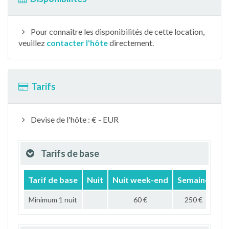
Pour connaître les disponibilités de cette location,
veuillez
contacter l'hôte
directement.
Tarifs
Devise de l'hôte : € - EUR
Tarifs de base
Tarif de base
Nuit
Nuit week-end
Semaine
Mo
Minimum 1 nuit
60 €
250 €
60