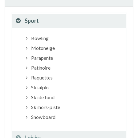
Sport
Bowling
Motoneige
Parapente
Patinoire
Raquettes
Ski alpin
Ski de fond
Ski hors-piste
Snowboard
Loisirs