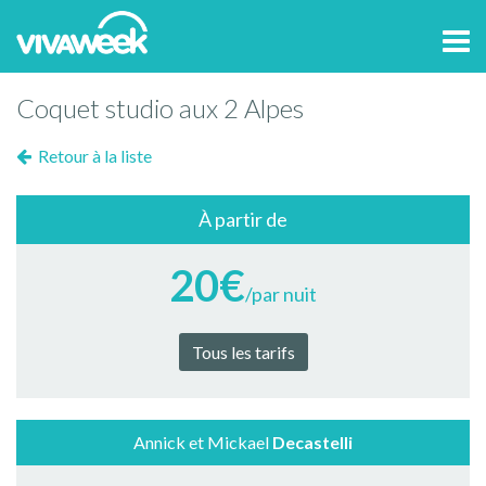
Tog
navi
Coquet studio aux 2 Alpes
Retour à la liste
À partir de
20€
/par nuit
Tous les tarifs
Annick et Mickael
Decastelli