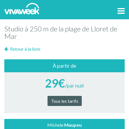
Tog
navi
Studio à 250 m de la plage de Lloret de
Mar
Retour à la liste
À partir de
29€
/par nuit
Tous les tarifs
Michele
Maupeu