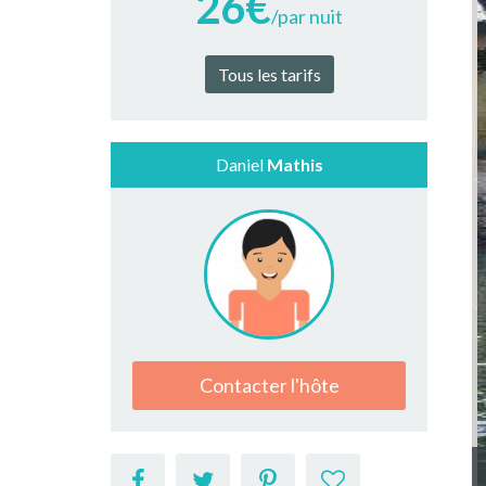
26€
/par nuit
Tous les tarifs
Daniel
Mathis
Contacter l'hôte