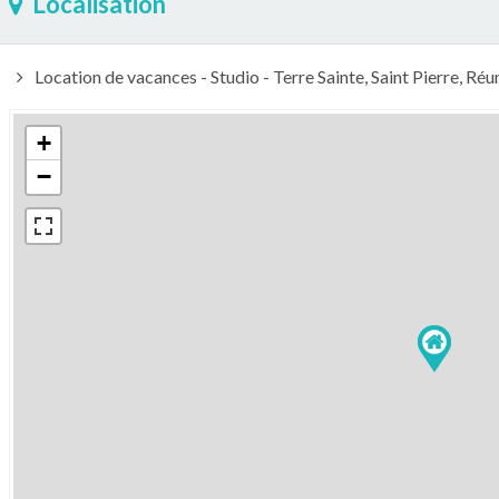
Localisation
Location de vacances - Studio - Terre Sainte, Saint Pierre, Réu
+
−