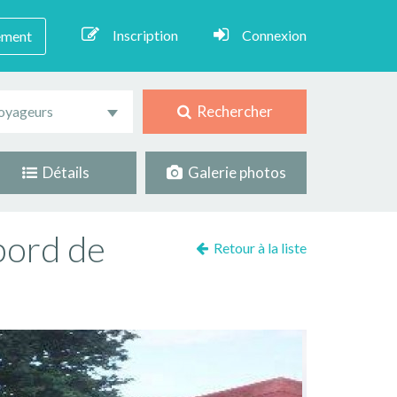
Inscription
Connexion
ement
Rechercher
oyageurs
Détails
Galerie photos
bord de
Retour à la liste