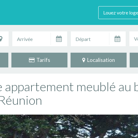
Louez votre log
V
Tarifs
Localisation
re appartement meublé au 
 Réunion