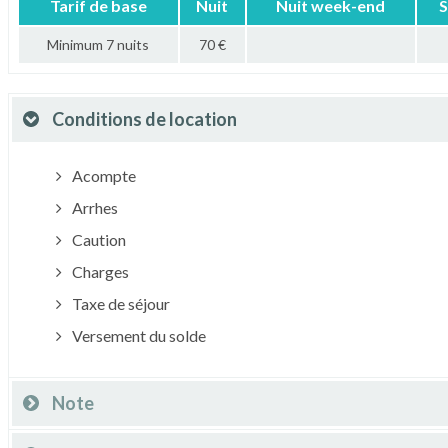
Tarif de base
Nuit
Nuit week-end
S
Minimum 7 nuits
70 €
Conditions de location
Acompte
Arrhes
Caution
Charges
Taxe de séjour
Versement du solde
Note