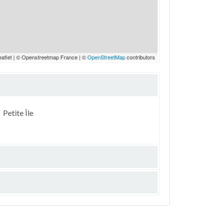
eaflet | © Openstreetmap France | ©
OpenStreetMap
contributors
Petite Île