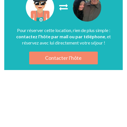
Pour réserver cette location, rien de plus simple :
contactez l’hôte par mail ou par téléphone
, et
réservez avec lui directement votre séjour !
Contacter l'hôte