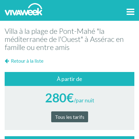
Tog
navi
Villa à la plage de Pont-Mahé "la
méditerranée de l'Ouest" à Assérac en
famille ou entre amis
Retour à la liste
À partir de
280€
/par nuit
Tous les tarifs