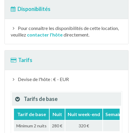
Disponibilités
Pour connaître les disponibilités de cette location,
veuillez
contacter l'hôte
directement.
Tarifs
Devise de l'hôte : € - EUR
Tarifs de base
Tarif de base
Nuit
Nuit week-end
Semaine
M
Minimum 2 nuits
280 €
320 €