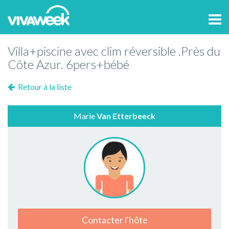
Tog
navi
Villa+piscine avec clim réversible .Près du
Côte Azur. 6pers+bébé
Retour à la liste
Marie
Van Etterbeeck
Contacter l'hôte