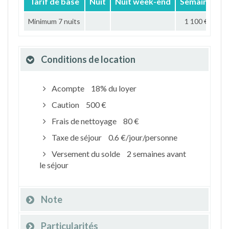
Tarif de base
Nuit
Nuit week-end
Semaine
M
Minimum 7 nuits
1 100 €
Conditions de location
Acompte
18% du loyer
Caution
500 €
Frais de nettoyage
80 €
Taxe de séjour
0.6 €/jour/personne
Versement du solde
2 semaines avant
le séjour
Note
Particularités