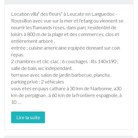
Location villa" des fleurs" à
Leucate
en Languedoc -
Roussillon avec vue sur la mer et l'etang ou viennent se
nourrir les flamands roses, dans parc residentiel de
loisirs à 800 m de la plage et des commerces, clos et
entièrement arboré .
entrée : cuisine americaine equipée donnant sur coin
repas.
2 chambres et clic-clac : 6 couchages : lits 140x190 ,
salle de bain, wc independant .
terrasse
avec salon de
jardin
barbecue
, plancha .
parking privé : 2 véhicules
vous etes en pays cathare à 30 km de Narbonne, a30
km de perpignan , à 60 km de la frontiere espagnole, à
10
…
Lire la suite