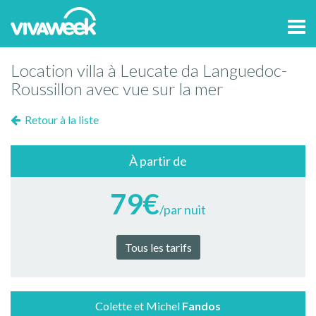
Tog
navi
Location villa à Leucate da Languedoc-
Roussillon avec vue sur la mer
Retour à la liste
À partir de
79€
/par nuit
Tous les tarifs
Colette et Michel
Fandos