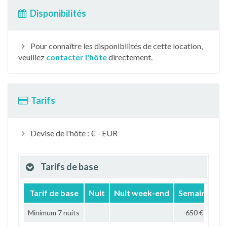
Disponibilités
Pour connaître les disponibilités de cette location,
veuillez
contacter l'hôte
directement.
Tarifs
Devise de l'hôte : € - EUR
Tarifs de base
Tarif de base
Nuit
Nuit week-end
Semaine
M
Minimum 7 nuits
650 €
2 