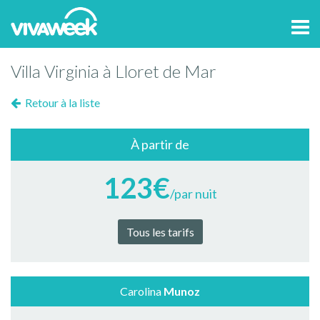
Tog
navi
Villa Virginia à Lloret de Mar
Retour à la liste
À partir de
123€
/par nuit
Tous les tarifs
Carolina
Munoz