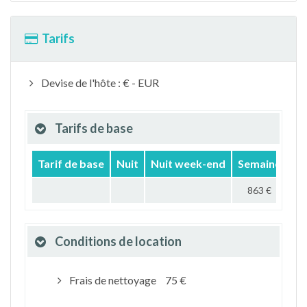
Tarifs
Devise de l'hôte : € - EUR
Tarifs de base
Tarif de base
Nuit
Nuit week-end
Semaine
Mo
863 €
Conditions de location
Frais de nettoyage
75 €