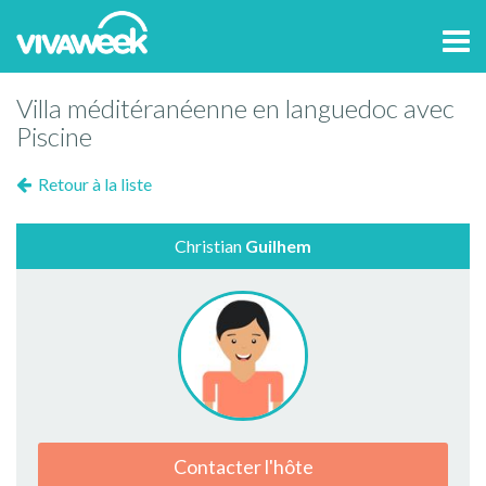
Tog
navi
Villa méditéranéenne en languedoc avec
Piscine
Retour à la liste
Christian
Guilhem
Contacter l'hôte