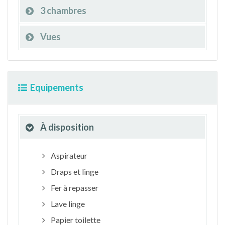
3 chambres
Vues
Equipements
À disposition
Aspirateur
Draps et linge
Fer à repasser
Lave linge
Papier toilette