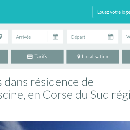
Louez votre log
V
Tarifs
Localisation
 dans résidence de
scine, en Corse du Sud rég