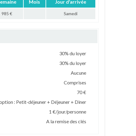
emaine
Mois
Jour d'arrivée
985 €
Samedi
30% du loyer
30% du loyer
Aucune
Comprises
70 €
option : Petit-déjeuner + Déjeuner + Diner
1 €/jour/personne
A la remise des clés