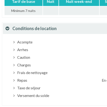
Tarif de base
Nuit
Nuit week-end
S
Minimum 7 nuits
Conditions de location
Acompte
Arrhes
Caution
Charges
Frais de nettoyage
Repas
En 
Taxe de séjour
Versement du solde