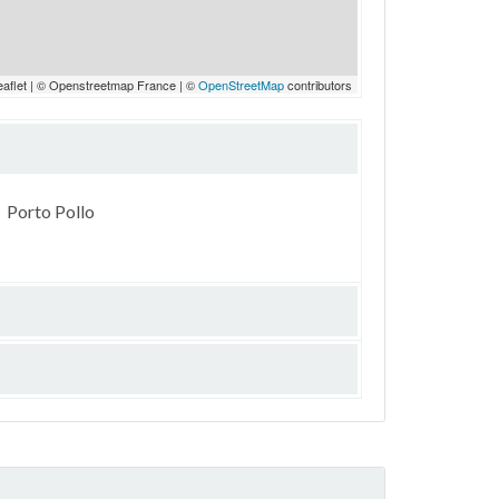
eaflet | © Openstreetmap France | ©
OpenStreetMap
contributors
Porto Pollo