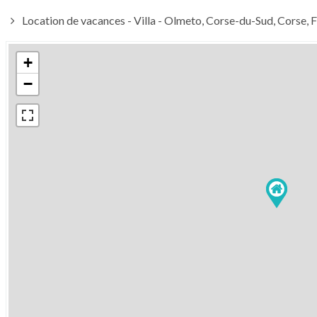
Location de vacances - Villa - Olmeto, Corse-du-Sud, Corse, 
+
−