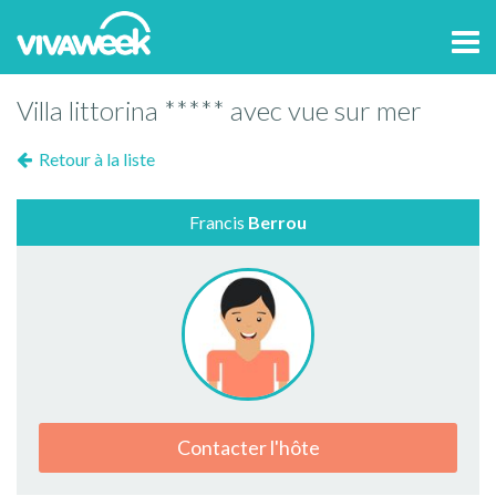
Tog
navi
Villa littorina ***** avec vue sur mer
Retour à la liste
Francis
Berrou
Contacter l'hôte