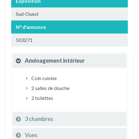
Exposition
Sud-Ouest
N° d'annonce
503271
Aménagement intérieur
Coin cuisine
2 salles de douche
2 toilettes
3 chambres
Vues