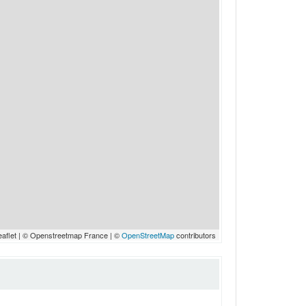
eaflet | © Openstreetmap France | ©
OpenStreetMap
contributors