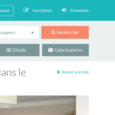
Inscription
Connexion
ement
Rechercher
oyageurs
Détails
Galerie photos
ans le
Retour à la liste