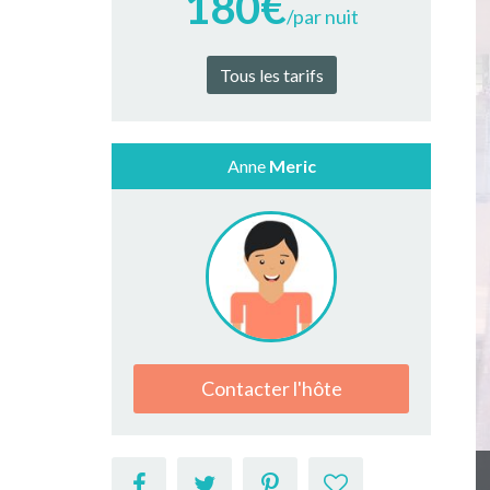
180€
/par nuit
Tous les tarifs
Anne
Meric
Contacter l'hôte