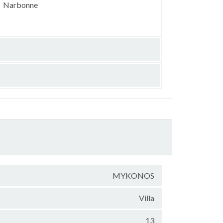
Narbonne
MYKONOS
Villa
13