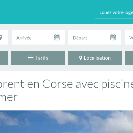
Louez votre log
V
Tarifs
Localisation
lorent en Corse avec piscin
 mer