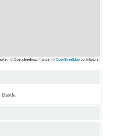
eaflet | © Openstreetmap France | ©
OpenStreetMap
contributors
Bastia