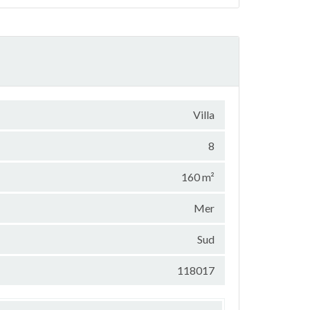
Villa
8
160 m²
Mer
Sud
118017