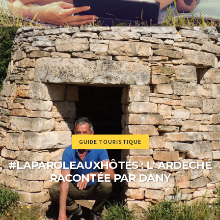
GUIDE TOURISTIQUE
#LAPAROLEAUXHÔTES : L' ARDÈCHE
RACONTÉE PAR DANY