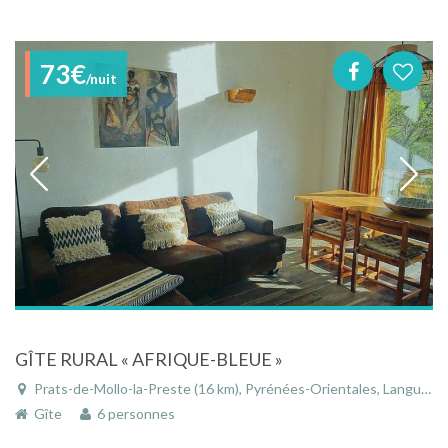
73€
/nuit
GÎTE RURAL « AFRIQUE-BLEUE »
Prats-de-Mollo-la-Preste (16 km), Pyrénées-Orientales, Languedoc-Roussillon, Occitanie, France
Gîte
6 personnes