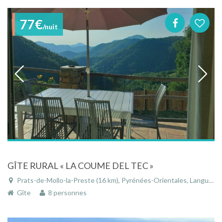
77€
/nuit
GÎTE RURAL « LA COUME DEL TEC »
Prats-de-Mollo-la-Preste (16 km), Pyrénées-Orientales, Languedoc-Roussillon, Occitanie, France
Gîte
8 personnes