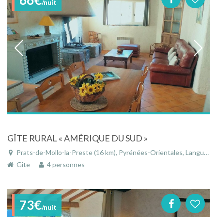
/nuit
GÎTE RURAL « AMÉRIQUE DU SUD »
Prats-de-Mollo-la-Preste (16 km), Pyrénées-Orientales, Languedoc-Roussillon, Occitanie, France
Gîte
4 personnes
73€
/nuit