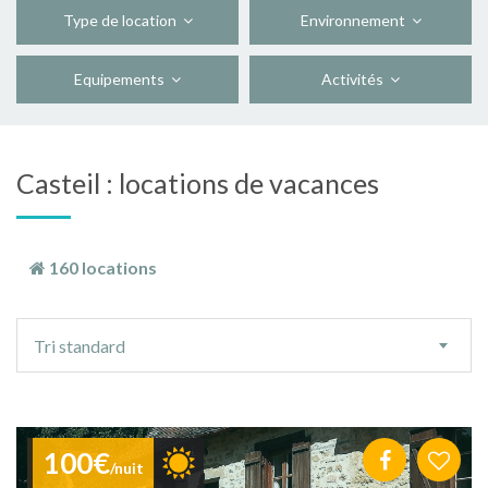
Type de location
Environnement
Equipements
Activités
Casteil : locations de vacances
160 locations
Ordre
Tri standard
de
tri
100€
/nuit