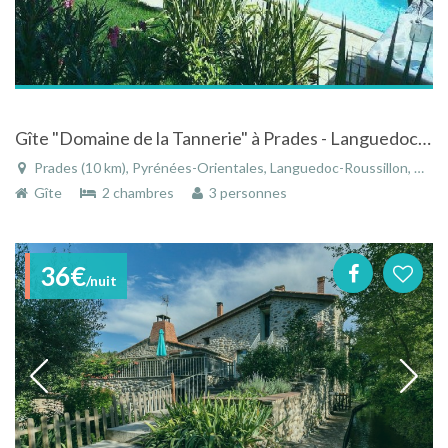
Gîte "Domaine de la Tannerie" à Prades - Languedoc-Roussillon avec piscine, spa et hammam
Prades (10 km), Pyrénées-Orientales, Languedoc-Roussillon, Occitanie, France
Gîte
2 chambres
3 personnes
36€
/nuit