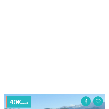
40€
/nuit