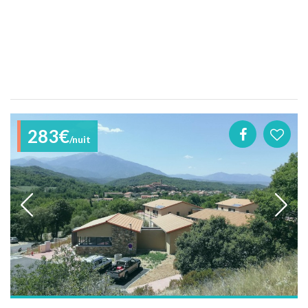
283€
/nuit