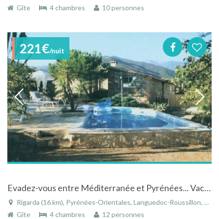
Gîte
4 chambres
10 personnes
221€
/nuit
Evadez-vous entre Méditerranée et Pyrénées... Vacances privilégiées avec piscine privée et spa
Rigarda (16 km), Pyrénées-Orientales, Languedoc-Roussillon, Occitanie, France
Gîte
4 chambres
12 personnes