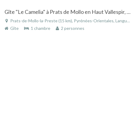
Gîte "Le Camelia" à Prats de Mollo en Haut Vallespir, grande terrasse, piscine et vue impressionante
Prats-de-Mollo-la-Preste (15 km), Pyrénées-Orientales, Languedoc-Roussillon, Occitanie, France
Gîte
1 chambre
2 personnes