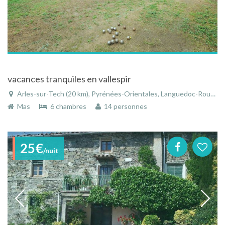
vacances tranquiles en vallespir
Arles-sur-Tech (20 km), Pyrénées-Orientales, Languedoc-Roussillon, Occitanie, France
Mas
6 chambres
14 personnes
25€
/nuit