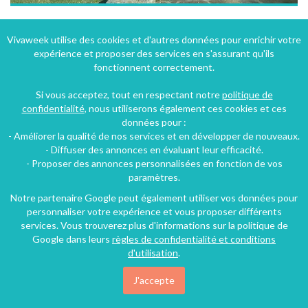
Appartement à Arles-sur-Tech dans les Pyrénées-Orientales dans le Languedoc-Roussillon
Vivaweek utilise des cookies et d'autres données pour enrichir votre
expérience et proposer des services en s'assurant qu'ils
Arles-sur-Tech (22 km), Pyrénées-Orientales, Languedoc-Roussillon, Occitanie, France
fonctionnent correctement.
Appartement
1 chambre
4 personnes
Si vous acceptez, tout en respectant notre
politique de
confidentialité
, nous utiliserons également ces cookies et ces
données pour :
64€
- Améliorer la qualité de nos services et en développer de nouveaux.
/nuit
- Diffuser des annonces en évaluant leur efficacité.
- Proposer des annonces personnalisées en fonction de vos
paramètres.
Notre partenaire Google peut également utiliser vos données pour
personnaliser votre expérience et vous proposer différents
services. Vous trouverez plus d'informations sur la politique de
Google dans leurs
règles de confidentialité et conditions
d'utilisation
.
J'accepte