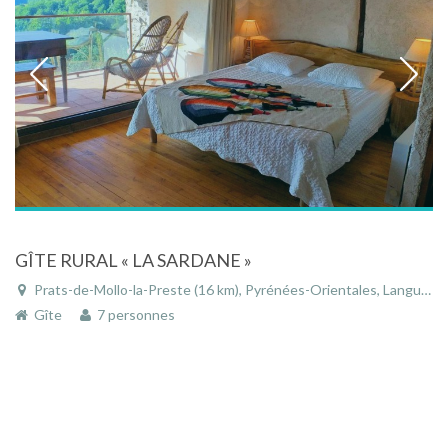
GÎTE RURAL « LA SARDANE »
Prats-de-Mollo-la-Preste (16 km), Pyrénées-Orientales, Languedoc-Roussillon, Occitanie, France
Gîte
7 personnes