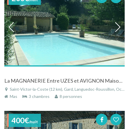
La MAGNANERIE Entre UZES et AVIGNON Maison avec piscine dans le vieux village
Saint-Victor-la-Coste (12 km), Gard, Languedoc-Roussillon, Occitanie, France
Mas
3 chambres
8 personnes
400€
/nuit