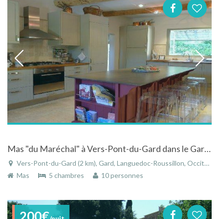
Mas "du Maréchal" à Vers-Pont-du-Gard dans le Gard - Languedoc-Roussillon avec piscine
Vers-Pont-du-Gard (2 km), Gard, Languedoc-Roussillon, Occitanie, France
Mas
5 chambres
10 personnes
200€
/nuit