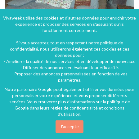
Vivaweek utilise des cookies et d'autres données pour enrichir votre
expérience et proposer des services en s'assurant qu'ils
fonctionnent correctement.
Mas du poète Frédéric Mistral à Saint-Rémy-de-Provence dans les Bouches-du Rhône
Si vous acceptez, tout en respectant notre
politique de
Saint-Rémy-de-Provence (29 km), Bouches-du-Rhône, Provence-Alpes-Côte d'Azur, France
confidentialité
, nous utiliserons également ces cookies et ces
données pour :
Mas
4 chambres
8 personnes
- Améliorer la qualité de nos services et en développer de nouveaux.
- Diffuser des annonces en évaluant leur efficacité.
- Proposer des annonces personnalisées en fonction de vos
428€
paramètres.
/nuit
Notre partenaire Google peut également utiliser vos données pour
personnaliser votre expérience et vous proposer différents
services. Vous trouverez plus d'informations sur la politique de
Google dans leurs
règles de confidentialité et conditions
d'utilisation
.
J'accepte