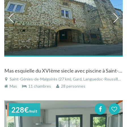
Mas esquielle du XVIème siecle avec piscine à Saint-Geniès-de-Malgoirès
Saint-Génies-de-Malgoirès (27 km), Gard, Languedoc-Roussillon, Occitanie, France
Mas
11 chambres
28 personnes
228€
/nuit