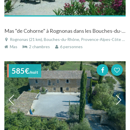
Mas "de Cohorne" à Rognonas dans les Bouches-du-Rhône en Provence-Alpes-Côte d'Azur
Rognonas (21 km), Bouches-du-Rhône, Provence-Alpes-Côte d'Azur, France
Mas
2 chambres
6 personnes
585€
/nuit