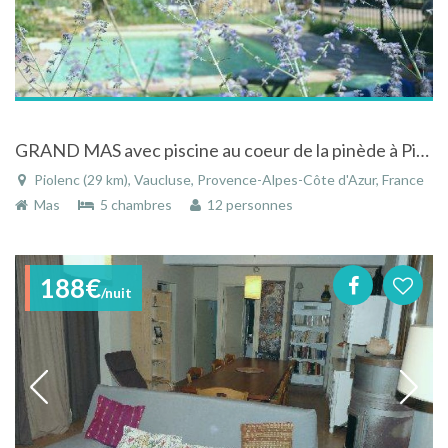
GRAND MAS avec piscine au coeur de la pinède à Piolenc dans le Vaucluse en Provence
Piolenc (29 km), Vaucluse, Provence-Alpes-Côte d'Azur, France
Mas
5 chambres
12 personnes
188€
/nuit