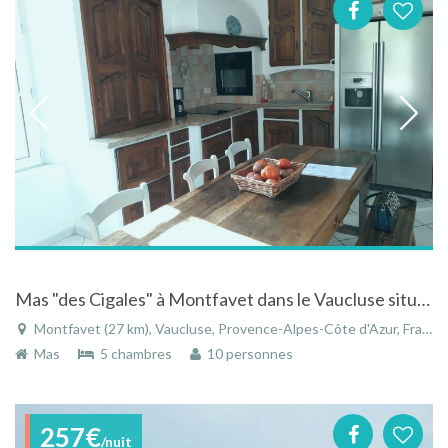
Mas "des Cigales" à Montfavet dans le Vaucluse situé dans la ceinture verte d'Avignon
Montfavet (27 km), Vaucluse, Provence-Alpes-Côte d'Azur, France
Mas
5 chambres
10 personnes
257€
/nuit