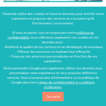
Appartement refait à neuf 2 chambres Centre Station au pied des pistes + parking
Vivaweek utilise des cookies et d'autres données pour enrichir votre
expérience et proposer des services en s'assurant qu'ils
Les Deux Alpes (12 km), Isère, Rhône-Alpes, Auvergne-Rhône-Alpes, France
fonctionnent correctement.
Appartement
2 chambres
6 personnes
Si vous acceptez, tout en respectant notre
politique de
confidentialité
, nous utiliserons également ces cookies et ces
données pour :
64€
- Améliorer la qualité de nos services et en développer de nouveaux.
/nuit
- Diffuser des annonces en évaluant leur efficacité.
- Proposer des annonces personnalisées en fonction de vos
paramètres.
Notre partenaire Google peut également utiliser vos données pour
personnaliser votre expérience et vous proposer différents
services. Vous trouverez plus d'informations sur la politique de
Google dans leurs
règles de confidentialité et conditions
d'utilisation
.
J'accepte