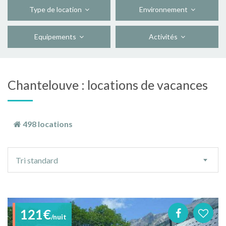
Type de location
Environnement
Equipements
Activités
Chantelouve : locations de vacances
498 locations
Ordre
Tri standard
de
tri
121€
/nuit