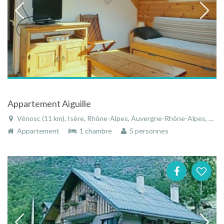
Appartement Aiguille
Vénosc (11 km), Isère, Rhône-Alpes, Auvergne-Rhône-Alpes, France
Appartement
1 chambre
5 personnes