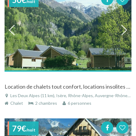
/nuit
Location de chalets tout confort, locations insolites ou emplacements de camping
Les Deux Alpes (11 km), Isère, Rhône-Alpes, Auvergne-Rhône-Alpes, France
Chalet
2 chambres
6 personnes
79€
/nuit