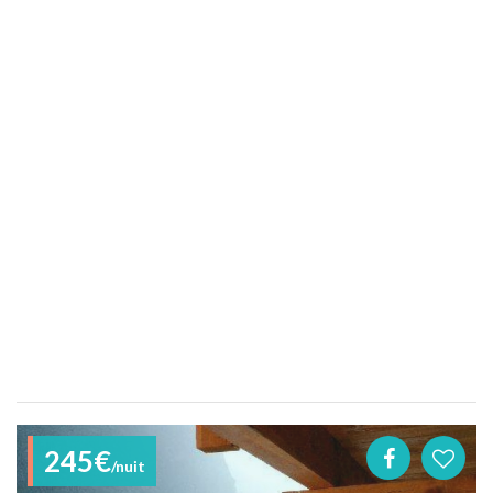
245€
/nuit