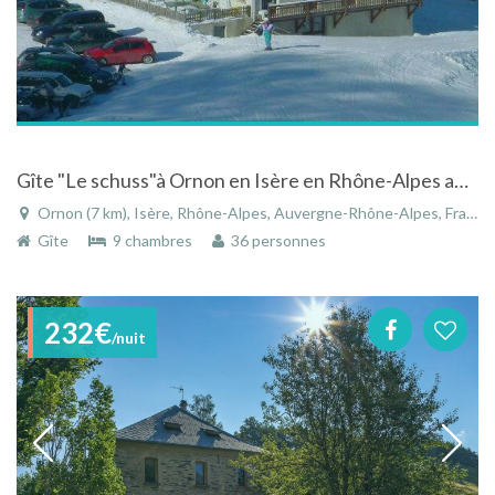
Gîte "Le schuss"à Ornon en Isère en Rhône-Alpes au pied des pistes
Ornon (7 km), Isère, Rhône-Alpes, Auvergne-Rhône-Alpes, France
Gîte
9 chambres
36 personnes
232€
/nuit