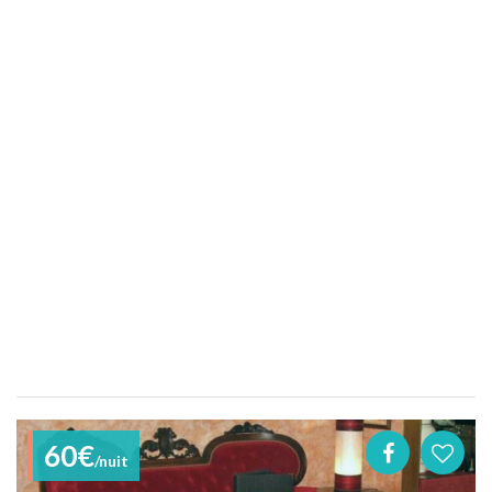
60€
/nuit