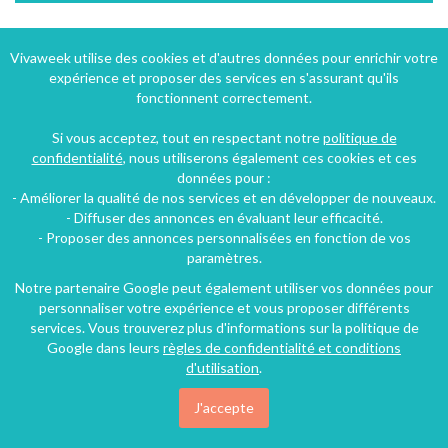
Location chambres d'hôtes au coeur du vignoble Champenois avec vue panoramique
Vivaweek utilise des cookies et d'autres données pour enrichir votre
expérience et proposer des services en s'assurant qu'ils
Cramant (35 km), Marne, Champagne-Ardenne, Grand Est, France
fonctionnent correctement.
Maison - Villa
3 chambres
7 personnes
Si vous acceptez, tout en respectant notre
politique de
confidentialité
, nous utiliserons également ces cookies et ces
données pour :
160€
/nuit
- Améliorer la qualité de nos services et en développer de nouveaux.
- Diffuser des annonces en évaluant leur efficacité.
- Proposer des annonces personnalisées en fonction de vos
paramètres.
Notre partenaire Google peut également utiliser vos données pour
personnaliser votre expérience et vous proposer différents
services. Vous trouverez plus d'informations sur la politique de
Google dans leurs
règles de confidentialité et conditions
d'utilisation
.
J'accepte