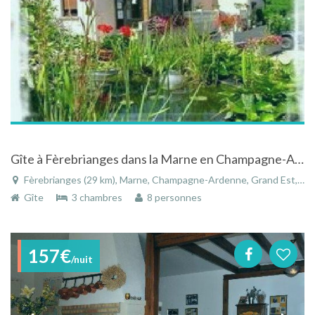
Gîte à Fèrebrianges dans la Marne en Champagne-Ardenne dans un petit village entouré de vignes
Fèrebrianges (29 km), Marne, Champagne-Ardenne, Grand Est, France
Gîte
3 chambres
8 personnes
157€
/nuit