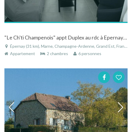
"Le Ch'ti Champenois" appt Duplex au rdc à Epernay secteur centre ville/gare
Épernay (31 km), Marne, Champagne-Ardenne, Grand Est, France
Appartement
2 chambres
6 personnes