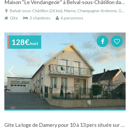
Maison "Le Vendangeoir" à Belval-sous-Châtillon dans la Marne en Champagne-Ardenne
Belval-sous-Châtillon (26 km), Marne, Champagne-Ardenne, Grand Est, France
Gîte
3 chambres
6 personnes
128€
/nuit
Gite La loge de Damery pour 10 à 13 pers située sur une exploitation viticole à 10km d'Epernay