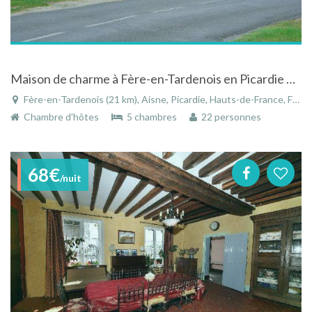
Maison de charme à Fère-en-Tardenois en Picardie près de la Champagne avec piscine chauffée
Fère-en-Tardenois (21 km), Aisne, Picardie, Hauts-de-France, France
Chambre d'hôtes
5 chambres
22 personnes
68€
/nuit