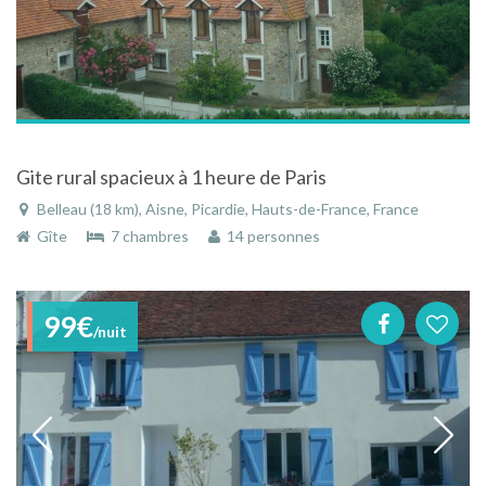
Gite rural spacieux à 1 heure de Paris
Belleau (18 km), Aisne, Picardie, Hauts-de-France, France
Gîte
7 chambres
14 personnes
99€
/nuit