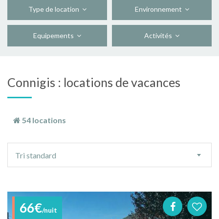
Type de location
Environnement
Equipements
Activités
Connigis : locations de vacances
54 locations
Ordre
Tri standard
de
tri
66€
/nuit