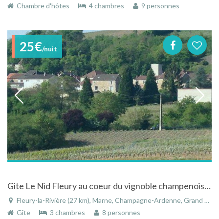
Chambre d'hôtes
4 chambres
9 personnes
25€
/nuit
Gite Le Nid Fleury au coeur du vignoble champenois à Fleury-la-Rivière
Fleury-la-Rivière (27 km), Marne, Champagne-Ardenne, Grand Est, France
Gîte
3 chambres
8 personnes