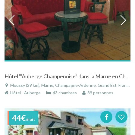
Hôtel "'Auberge Champenoise" dans la Marne en Champagne Ardenne
Moussy (29 km), Marne, Champagne-Ardenne, Grand Est, France
Hôtel - Auberge
43 chambres
89 personnes
44€
/nuit