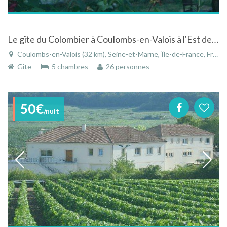
Le gîte du Colombier à Coulombs-en-Valois à l'Est de Paris en Seine-et-Marne en Ile-de-France
Coulombs-en-Valois (32 km), Seine-et-Marne, Île-de-France, France
Gîte
5 chambres
26 personnes
50€
/nuit