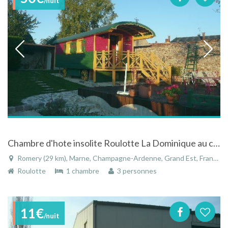
/nuit
Chambre d'hote insolite Roulotte La Dominique au coeur du vignoble champenois
Romery (29 km), Marne, Champagne-Ardenne, Grand Est, France
Roulotte
1 chambre
3 personnes
11€
/nuit