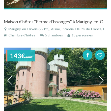
Maison d'hôtes "Ferme d'Issonges" à Marigny-en-Orxois sur la route du champagne
Marigny-en-Orxois (22 km), Aisne, Picardie, Hauts-de-France, France
Chambre d'hôtes
5 chambres
13 personnes
143€
/nuit