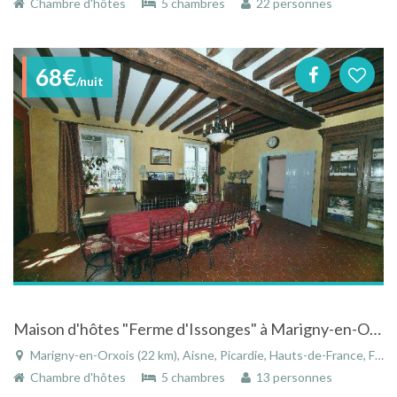
Chambre d'hôtes
5 chambres
22 personnes
68€
/nuit
Maison d'hôtes "Ferme d'Issonges" à Marigny-en-Orxois sur la route du champagne
Marigny-en-Orxois (22 km), Aisne, Picardie, Hauts-de-France, France
Chambre d'hôtes
5 chambres
13 personnes