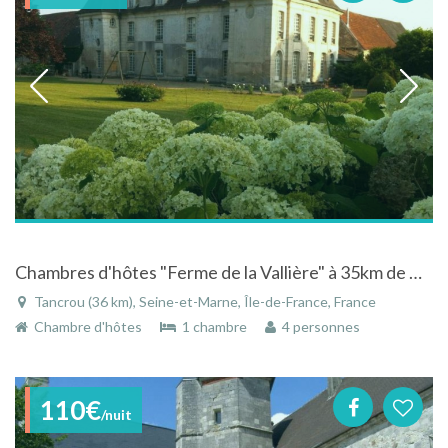
Chambres d'hôtes "Ferme de la Vallière" à 35km de Disneyland Paris
Tancrou (36 km), Seine-et-Marne, Île-de-France, France
Chambre d'hôtes
1 chambre
4 personnes
110€
/nuit