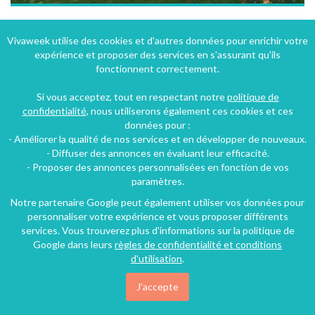
Hôtel 3* restaurant et Spa à Wangenbourg-Engenthal en plein coeur de L'Alsace
Vivaweek utilise des cookies et d'autres données pour enrichir votre
expérience et proposer des services en s'assurant qu'ils
Wangenbourg-Engenthal (13 km), Bas-Rhin, Alsace, Grand Est, France
fonctionnent correctement.
Hôtel - Auberge
27 chambres
5 personnes
Si vous acceptez, tout en respectant notre
politique de
confidentialité
, nous utiliserons également ces cookies et ces
données pour :
39€
- Améliorer la qualité de nos services et en développer de nouveaux.
/nuit
- Diffuser des annonces en évaluant leur efficacité.
- Proposer des annonces personnalisées en fonction de vos
paramètres.
Notre partenaire Google peut également utiliser vos données pour
personnaliser votre expérience et vous proposer différents
services. Vous trouverez plus d'informations sur la politique de
Google dans leurs
règles de confidentialité et conditions
d'utilisation
.
J'accepte