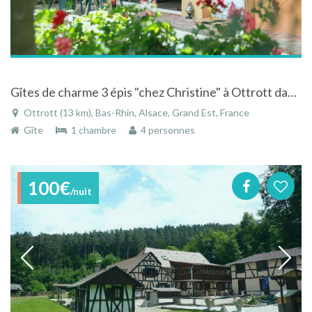
Gîtes de charme 3 épis "chez Christine" à Ottrott dans village viticole en Alsace
Ottrott (13 km), Bas-Rhin, Alsace, Grand Est, France
Gîte
1 chambre
4 personnes
100€
/nuit