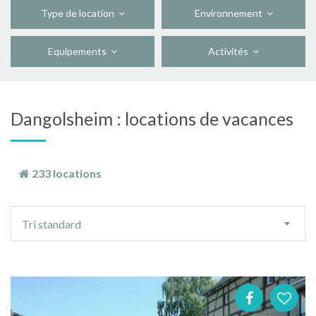
Type de location
Environnement
Equipements
Activités
Dangolsheim : locations de vacances
233 locations
Ordre
Tri standard
de
tri