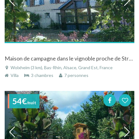
Maison de campagne dans le vignoble proche de Strasbourg à Wolxheim en Alsace
Wolxheim (3 km), Bas-Rhin, Alsace, Grand Est, France
Villa
3 chambres
7 personnes
54€
/nuit