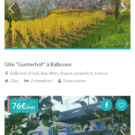
Gîte "Gunterhof" à Balbronn
Balbronn (3 km), Bas-Rhin, Alsace, Grand Est, France
Gîte
2 chambres
9 personnes
76€
/nuit