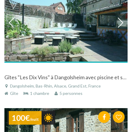
Gîtes "Les Dix Vins" à Dangolsheim avec piscine et sauna sur la route des vins d'Alsace
Dangolsheim, Bas-Rhin, Alsace, Grand Est, France
Gîte
1 chambre
5 personnes
100€
/nuit