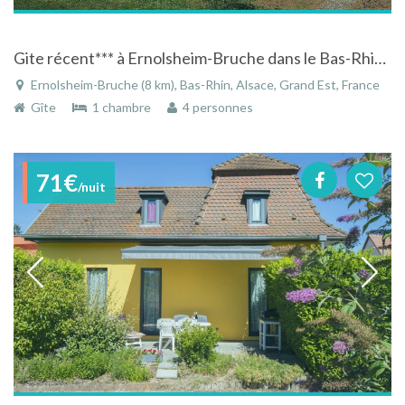
Gite récent*** à Ernolsheim-Bruche dans le Bas-Rhin en Alsace
Ernolsheim-Bruche (8 km), Bas-Rhin, Alsace, Grand Est, France
Gîte
1 chambre
4 personnes
71€
/nuit