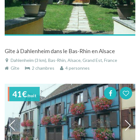
Gîte à Dahlenheim dans le Bas-Rhin en Alsace
Dahlenheim (3 km), Bas-Rhin, Alsace, Grand Est, France
Gîte
2 chambres
4 personnes
41€
/nuit