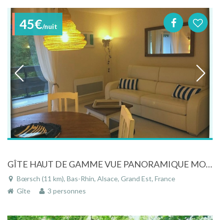
45€
/nuit
GÎTE HAUT DE GAMME VUE PANORAMIQUE MONT SAINT ODILE AU CALME REMISE 10% COVID
Bœrsch (11 km), Bas-Rhin, Alsace, Grand Est, France
Gîte
3 personnes