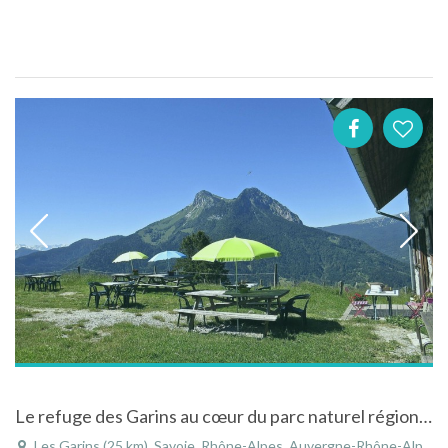
Le refuge des Garins au cœur du parc naturel régional du massif des Bauges
Les Garins (25 km), Savoie, Rhône-Alpes, Auvergne-Rhône-Alpes, France