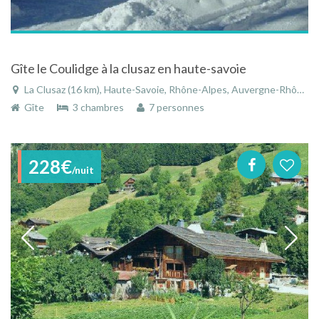
Gîte le Coulidge à la clusaz en haute-savoie
La Clusaz (16 km), Haute-Savoie, Rhône-Alpes, Auvergne-Rhône-Alpes, France
Gîte
3 chambres
7 personnes
228€
/nuit