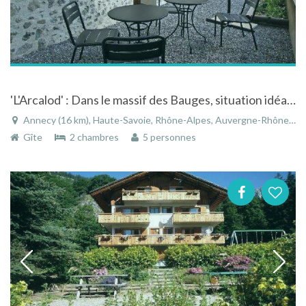
'L'Arcalod' : Dans le massif des Bauges, situation idéale entre le lac d'Annecy et les montagnes
Annecy (16 km), Haute-Savoie, Rhône-Alpes, Auvergne-Rhône-Alpes, France
Gîte
2 chambres
5 personnes