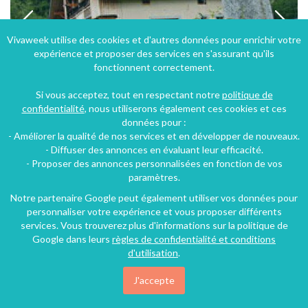
Vivaweek utilise des cookies et d'autres données pour enrichir votre
expérience et proposer des services en s'assurant qu'ils
fonctionnent correctement.
Si vous acceptez, tout en respectant notre
politique de
confidentialité
, nous utiliserons également ces cookies et ces
données pour :
- Améliorer la qualité de nos services et en développer de nouveaux.
Gîte "Ferme de Bellegarde" à Combloux en Haute-Savoie en Rhône-Alpes dans ferme de pays rénovée
- Diffuser des annonces en évaluant leur efficacité.
- Proposer des annonces personnalisées en fonction de vos
Combloux (33 km), Haute-Savoie, Rhône-Alpes, Auvergne-Rhône-Alpes, France
paramètres.
Gîte
4 chambres
9 personnes
Notre partenaire Google peut également utiliser vos données pour
personnaliser votre expérience et vous proposer différents
services. Vous trouverez plus d'informations sur la politique de
Google dans leurs
règles de confidentialité et conditions
d'utilisation
.
J'accepte