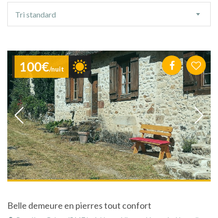
Ordre
Tri standard
de
tri
100€
/nuit
Belle demeure en pierres tout confort