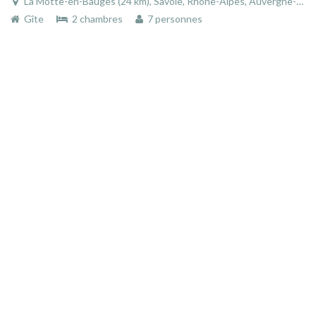
La Motte-en-Bauges (24 km), Savoie, Rhône-Alpes, Auvergne-Rhône-Alpes, France
Gîte
2 chambres
7 personnes