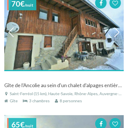
70€
/nuit
Gîte de l'Ancolie au sein d'un chalet d'alpages entièrement rénové, avec piscine et spa
Saint-Ferréol (15 km), Haute-Savoie, Rhône-Alpes, Auvergne-Rhône-Alpes, France
Gîte
3 chambres
8 personnes
65€
/nuit