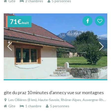
Gîte
2 chambres
5 personnes
71€
/nuit
gite du praz 10 minutes d'annecy vue sur montagnes
Les Ollières (8 km), Haute-Savoie, Rhône-Alpes, Auvergne-Rhône-Alpes, France
Gîte
1 chambre
5 personnes