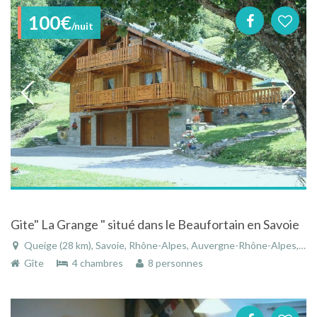
100€
/nuit
Gite" La Grange " situé dans le Beaufortain en Savoie
Queige (28 km), Savoie, Rhône-Alpes, Auvergne-Rhône-Alpes, France
Gîte
4 chambres
8 personnes