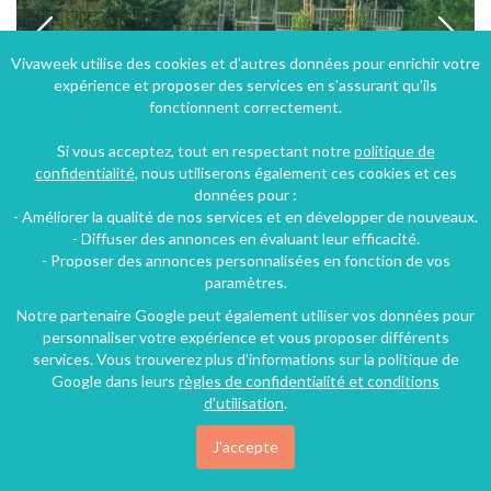
Vivaweek utilise des cookies et d'autres données pour enrichir votre
expérience et proposer des services en s'assurant qu'ils
fonctionnent correctement.
Si vous acceptez, tout en respectant notre
politique de
confidentialité
, nous utiliserons également ces cookies et ces
données pour :
- Améliorer la qualité de nos services et en développer de nouveaux.
Gîte dans maison de caractère avec piscine, spa et vue sur la montagne en Ardèche
- Diffuser des annonces en évaluant leur efficacité.
- Proposer des annonces personnalisées en fonction de vos
Vals-les-Bains (31 km), Ardèche, Rhône-Alpes, Auvergne-Rhône-Alpes, France
paramètres.
Gîte
2 chambres
4 personnes
Notre partenaire Google peut également utiliser vos données pour
personnaliser votre expérience et vous proposer différents
services. Vous trouverez plus d'informations sur la politique de
Google dans leurs
règles de confidentialité et conditions
71€
/nuit
d'utilisation
.
J'accepte