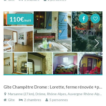
110€
/nuit
Gîte Champêtre Drome : Lorette, ferme rénovée +piscine+ruisseau , MARSANNE typiquement provençal (famille de 4pers)
Marsanne (27 km), Drôme, Rhône-Alpes, Auvergne-Rhône-Alpes, France
Gîte
2 chambres
5 personnes