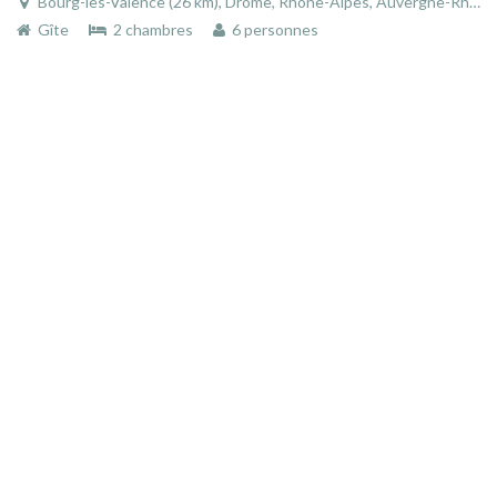
Bourg-lès-Valence (26 km), Drôme, Rhône-Alpes, Auvergne-Rhône-Alpes, France
Gîte
2 chambres
6 personnes