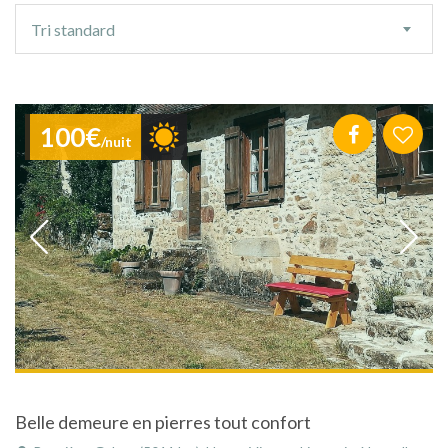
Ordre
Tri standard
de
tri
100€
/nuit
Belle demeure en pierres tout confort