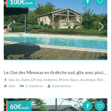
100€
/nuit
Le Clos des Mimosas en Ardèche sud, gîte avec piscine chauffée exposé plein sud . Calme et détente
Vals-les-Bains (29 km), Ardèche, Rhône-Alpes, Auvergne-Rhône-Alpes, France
Gîte
2 chambres
6 personnes
60€
/nuit