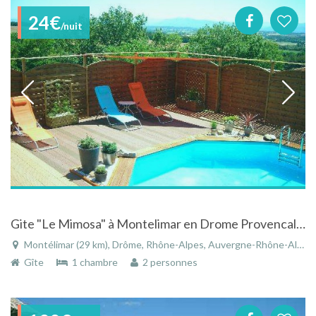
24€
/nuit
Gite "Le Mimosa" à Montelimar en Drome Provencale avec Piscine en bordure de campagne
Montélimar (29 km), Drôme, Rhône-Alpes, Auvergne-Rhône-Alpes, France
Gîte
1 chambre
2 personnes