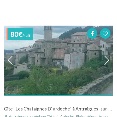
80€
/nuit
Gîte "Les Chataignes D' ardeche" à Antraigues -sur-Volane proche de Montélimar
Antraigues-sur-Volane (26 km), Ardèche, Rhône-Alpes, Auvergne-Rhône-Alpes, France