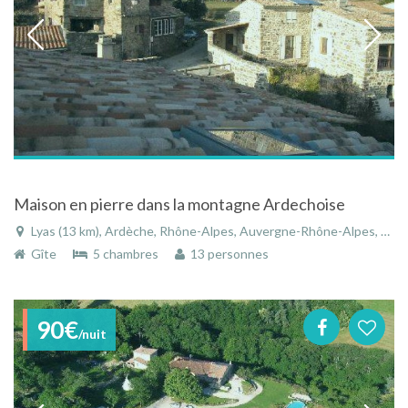
Maison en pierre dans la montagne Ardechoise
Lyas (13 km), Ardèche, Rhône-Alpes, Auvergne-Rhône-Alpes, France
Gîte
5 chambres
13 personnes
90€
/nuit