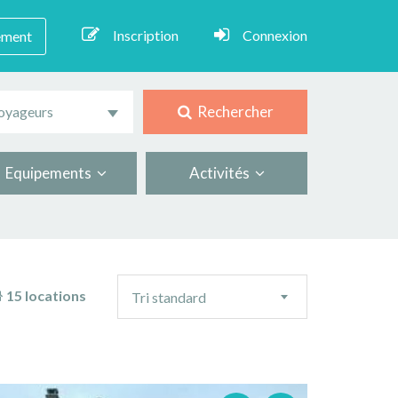
Inscription
Connexion
ement
Rechercher
oyageurs
Equipements
Activités
Ordre
15 locations
Tri standard
de
tri