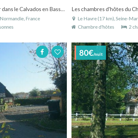
Chambres d'hôtes "Chez l'Artiste" à Honfleur dans le Calvados en Basse-Normandie
Les chambres d'hôtes du Ch
 Normandie, France
Le Havre (17 km), Seine-Ma
sonnes
Chambre d'hôtes
2 ch
80€
/nuit