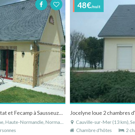
48€
/nuit
Gite et chambre d'hôtes familiale près d'Etretat et Fecamp à Sausseuzemare-en-Caux en Normandie
te-Normandie, Normandie, France
Cauville-sur-Mer (13 km), Se
rsonnes
Chambre d'hôtes
2 ch