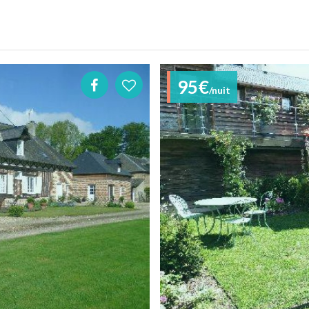
95€
/nuit