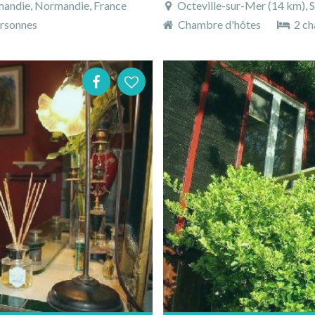
mandie, Normandie, France
Octeville-sur-Mer (14 km), S
rsonnes
Chambre d'hôtes
2 ch