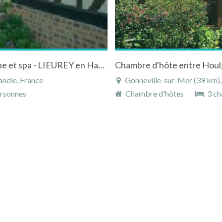
"Chez Denise et Jo" Chambres d'hôtes, piscine et spa - LIEUREY en Haute-Normandie
ndie, France
Gonneville-sur-Mer (39 km)
rsonnes
Chambre d'hôtes
3 ch