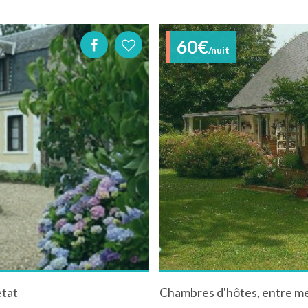
60€
/nuit
etat