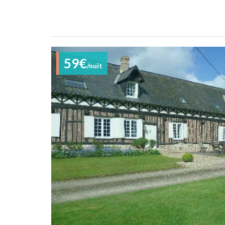
59€
/nuit