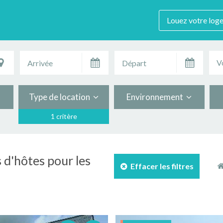
Louez votre log
V
Type de location
Environnement
1 critère
 d'hôtes pour les
Effacer les filtres