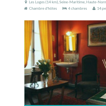
Les Loges (14 km), Seine-Maritime, Haute-Nor
Chambre d'hôtes
4 chambres
14 pe