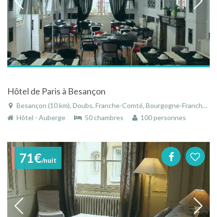
Hôtel de Paris à Besançon
Besançon (10 km), Doubs, Franche-Comté, Bourgogne-Franche-Comté, France
Hôtel - Auberge
50 chambres
100 personnes
71€
/nuit