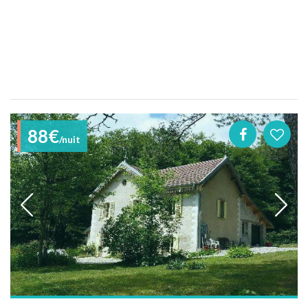
88€
/nuit