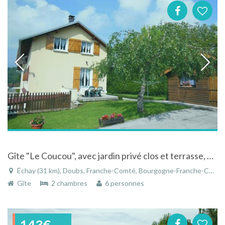
Gîte "Le Coucou", avec jardin privé clos et terrasse, à Echay dans le Doubs en Franche-Comté
Échay (31 km), Doubs, Franche-Comté, Bourgogne-Franche-Comté, France
Gîte
2 chambres
6 personnes
143€