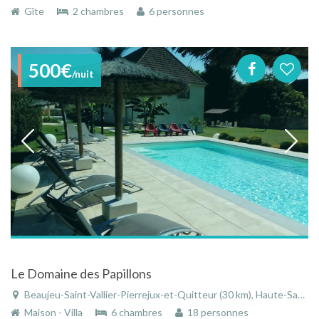
Gîte
2 chambres
6 personnes
500€
/nuit
Le Domaine des Papillons
Beaujeu-Saint-Vallier-Pierrejux-et-Quitteur (30 km), Haute-Saône, Franche-Comté, Bourgogne-Franche-Comté, France
Maison - Villa
6 chambres
18 personnes