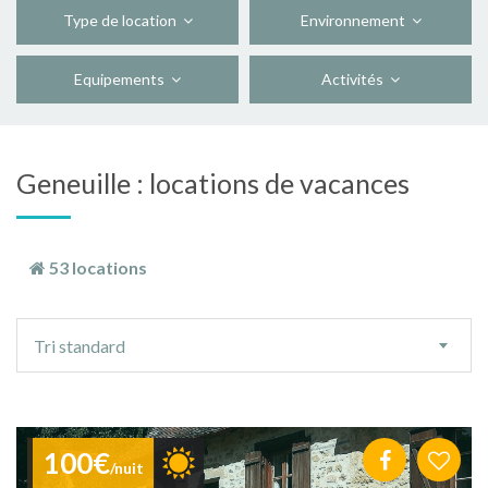
Type de location
Environnement
Equipements
Activités
Geneuille : locations de vacances
53 locations
Ordre
Tri standard
de
tri
100€
/nuit