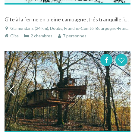
Gite à la ferme en pleine campagne ,trés tranquille ,idéal pour se reposer
Glamondans (24 km), Doubs, Franche-Comté, Bourgogne-Franche-Comté, France
Gîte
2 chambres
7 personnes