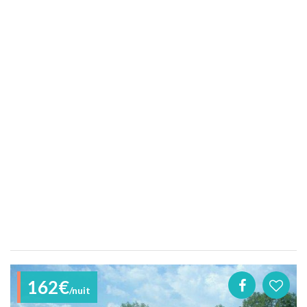
162€
/nuit