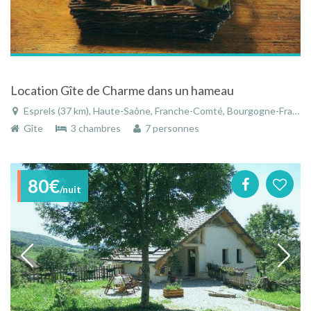
Location Gîte de Charme dans un hameau
Esprels (37 km), Haute-Saône, Franche-Comté, Bourgogne-Franche-Comté, France
Gîte
3 chambres
7 personnes
80€
/nuit