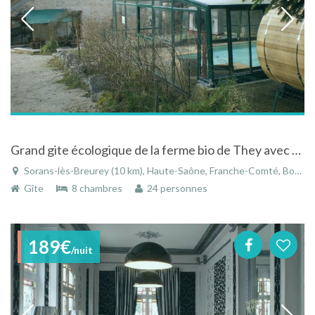
Grand gite écologique de la ferme bio de They avec pscine chauffée toute l'année
Sorans-lès-Breurey (10 km), Haute-Saône, Franche-Comté, Bourgogne-Franche-Comté, France
Gîte
8 chambres
24 personnes
189€
/nuit