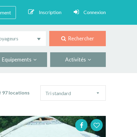
Inscription
Connexion
ement
Rechercher
oyageurs
Equipements
Activités
Ordre
97 locations
Tri standard
de
tri