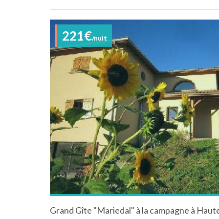
221€
/nuit