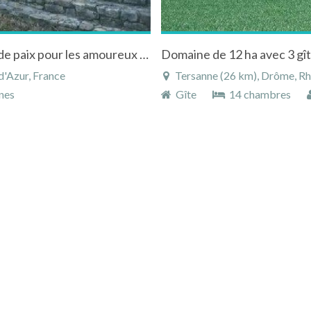
Maison à Montferrat dans le Var dans havre de paix pour les amoureux de la nature
d'Azur, France
Tersanne (26 km), Drôme, R
nes
Gîte
14 chambres