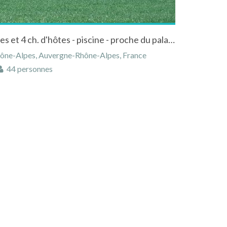
Domaine de 12 ha avec 3 gîtes et 4 ch. d'hôtes - piscine - proche du palais idéal du Facteur Cheval
hône-Alpes, Auvergne-Rhône-Alpes, France
44 personnes