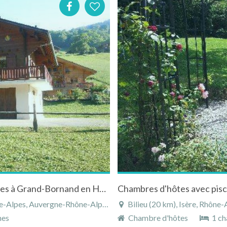
Appartement dans chalet 4 pièces 8 personnes à Grand-Bornand en Haute-Savoie
s, Auvergne-Rhône-Alpes, France
Bilieu (20 km), Isère, Rhône
nes
Chambre d'hôtes
1 ch