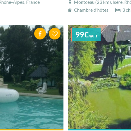
-Rhône-Alpes, France
Montceau (23 km), Isère, Rh
Chambre d'hôtes
3 ch
99€
/nuit