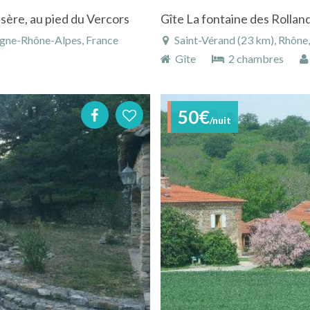
sère, au pied du Vercors
Gîte La fontaine des Rollan
rgne-Rhône-Alpes, France
Saint-Vérand (23 km), Rhône
Gîte
2 chambres
50€
/nuit