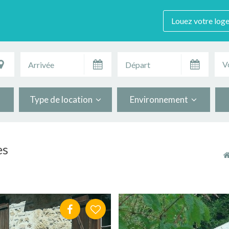
Louez votre log
V
Type de location
Environnement
es