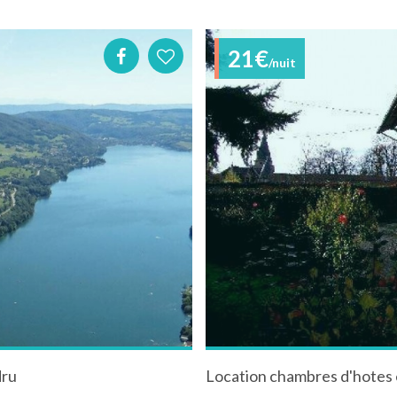
21€
/nuit
dru