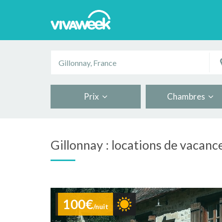
Prix
Chambres
Gillonnay : locations de vacanc
100€
/nuit