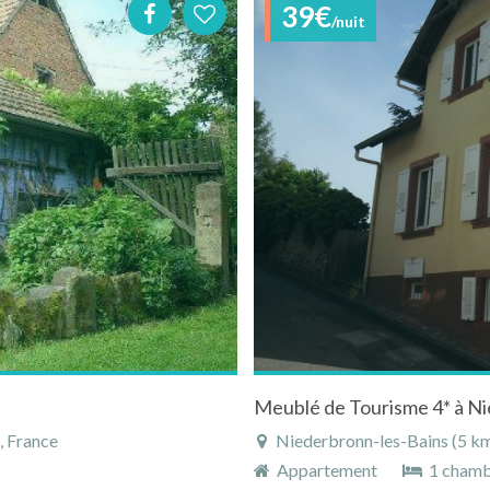
39€
/nuit
Meublé de Tourisme 4* à Ni
, France
Niederbronn-les-Bains (5 km)
Appartement
1 cham