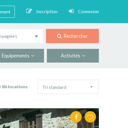
Inscription
Connexion
ement
Rechercher
oyageurs
Equipements
Activités
Ordre
86 locations
Tri standard
de
tri