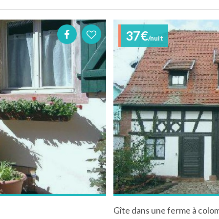
37€
/nuit