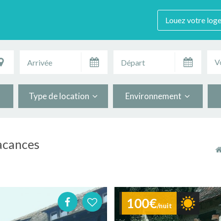
Louez votre log
V
Type de location
Environnement
acances
100€
/nuit