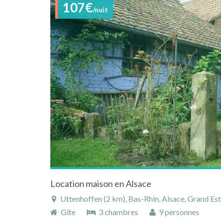
107€
/nuit
Location maison en Alsace
Uttenhoffen (2 km), Bas-Rhin, Alsace, Grand Est
Gîte
3 chambres
9 personnes