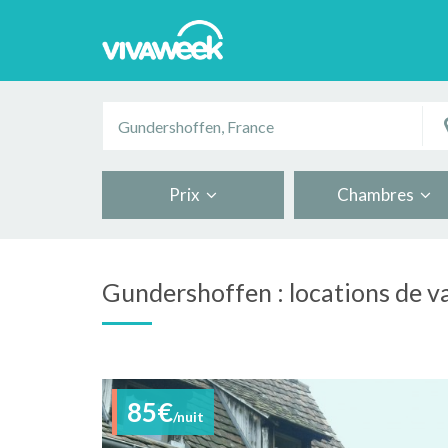
Prix
Chambres
Gundershoffen : locations de v
85€
/nuit