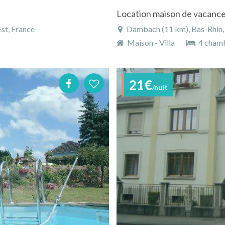
Location maison de vacance
st, France
Dambach (11 km), Bas-Rhin, 
Maison - Villa
4 cham
21€
/nuit