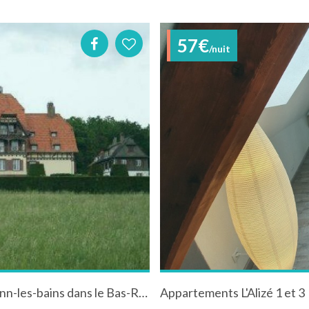
57€
/nuit
Gîte de groupe "Villa le Riesack" à Niederbronn-les-bains dans le Bas-Rhin en Alsace
Appartements L'Alizé 1 et 3