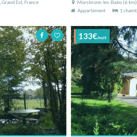
 Grand Est, France
Morsbronn-les-Bains (6 km), 
Appartement
1 cham
133€
/nuit