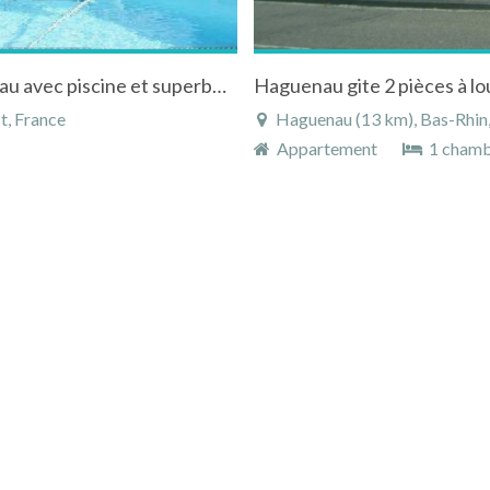
Location gîte à Lichtenberg au pied du château avec piscine et superbe vue sur forêt
Haguenau gite 2 pièces à lo
t, France
Haguenau (13 km), Bas-Rhin, 
Appartement
1 cham