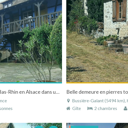
Chambres d'hôtes à Gundershoffen dans le Bas-Rhin en Alsace dans un corps de ferme du 18ème siècle
Belle demeure en pierres to
ance
Bussière-Galant (5494 km), H
sonnes
Gîte
2 chambres