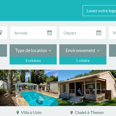
Louez votre log
V
Type de location
Environnement
2 critères
1 critère
Villa à Uzès
Chalet à Thenon