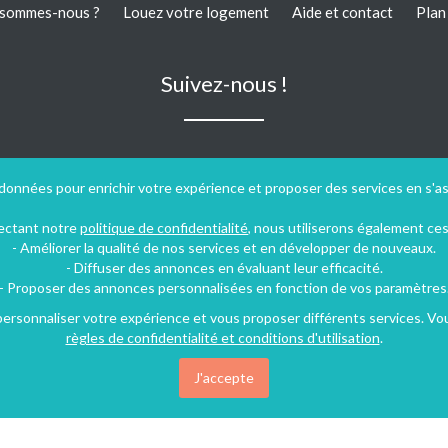
 sommes-nous ?
Louez votre logement
Aide et contact
Plan 
Suivez-nous !
 données pour enrichir votre expérience et proposer des services en s'a
pectant notre
politique de confidentialité
, nous utiliserons également ce
- Améliorer la qualité de nos services et en développer de nouveaux.
- Diffuser des annonces en évaluant leur efficacité.
- Proposer des annonces personnalisées en fonction de vos paramètres
rsonnaliser votre expérience et vous proposer différents services. Vous
règles de confidentialité et conditions d'utilisation
.
J'accepte
Conditions générales d'utilisation
-
Politique de confidentialité
09 ‐ 2026 Vivaweek ‐ Tous droits réservés ‐ Dernière mise à jour du site