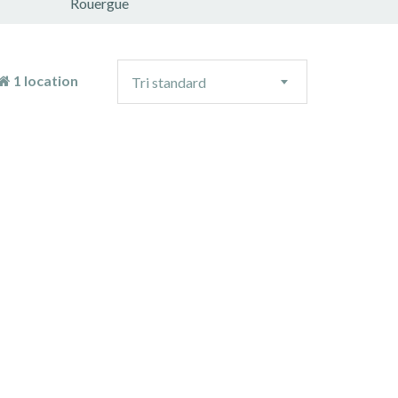
Rouergue
Ordre
1 location
Tri standard
de
tri