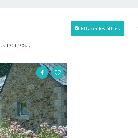
Effacer les filtres
 balnéaires…