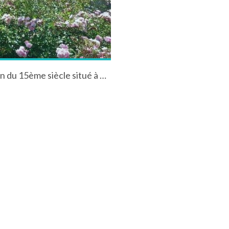
Petit moulin à lin jouxtant le Manoir de Kermin du 15ème siècle situé à Minihy Treguier