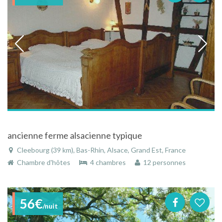
ancienne ferme alsacienne typique
Cleebourg (39 km), Bas-Rhin, Alsace, Grand Est, France
Chambre d'hôtes
4 chambres
12 personnes
56€
/nuit