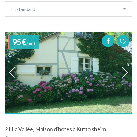
Ordre
Tri standard
de
tri
95€
/nuit
21 La Vallée, Maison d'hotes à Kuttolsheim