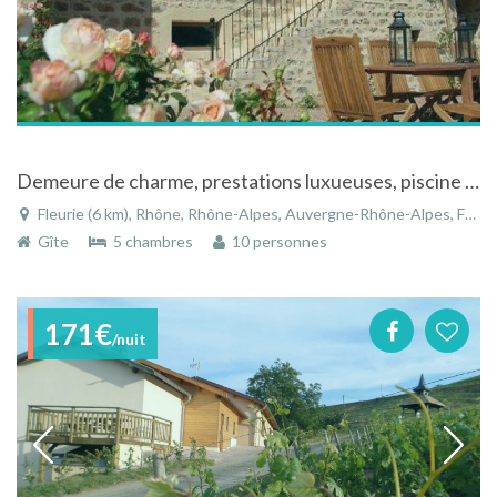
Demeure de charme, prestations luxueuses, piscine chaufée au coeur du Beaujolais Rhône-Alpes
Fleurie (6 km), Rhône, Rhône-Alpes, Auvergne-Rhône-Alpes, France
Gîte
5 chambres
10 personnes
171€
/nuit