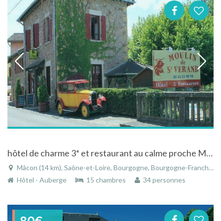
hôtel de charme 3* et restaurant au calme proche Mâcon avec piscine, parking privé
Mâcon (14 km), Saône-et-Loire, Bourgogne, Bourgogne-Franche-Comté, France
Hôtel - Auberge
15 chambres
34 personnes
80€