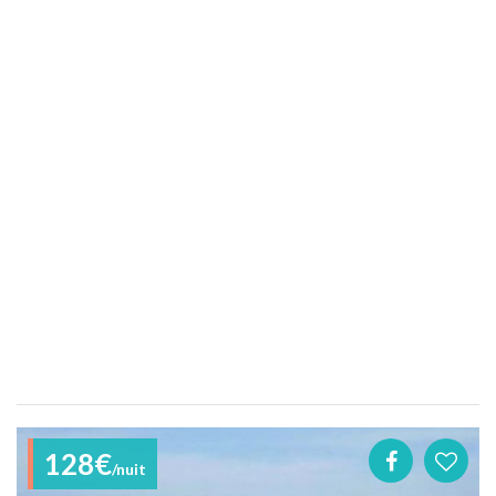
128€
/nuit