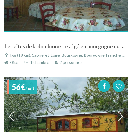
Les gîtes de la doudounette à igé en bourgogne du sud avec piscine et vue sur les vignes
Igé (18 km), Saône-et-Loire, Bourgogne, Bourgogne-Franche-Comté, France
Gîte
1 chambre
2 personnes
56€
/nuit