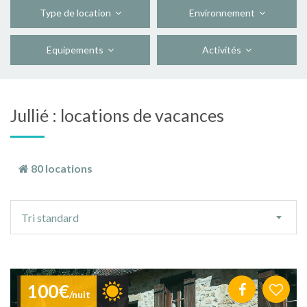
Type de location
Environnement
Equipements
Activités
Jullié : locations de vacances
80 locations
Ordre
Tri standard
de
tri
100€
/nuit