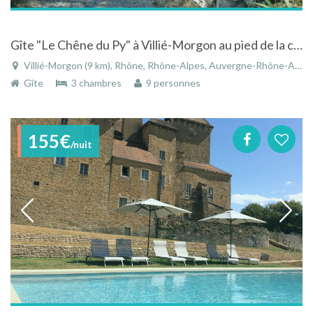
Gîte "Le Chêne du Py" à Villié-Morgon au pied de la célèbre Côte du Py
Villié-Morgon (9 km), Rhône, Rhône-Alpes, Auvergne-Rhône-Alpes, France
Gîte
3 chambres
9 personnes
155€
/nuit