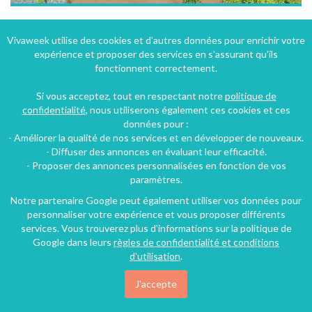
Gîte à poule les Echarmeaux dans le haut beaujolais en région rhône alpes avec spa et vue dégagée
Vivaweek utilise des cookies et d'autres données pour enrichir votre
expérience et proposer des services en s'assurant qu'ils
Poule-les-Écharmeaux (20 km), Rhône, Rhône-Alpes, Auvergne-Rhône-Alpes, France
fonctionnent correctement.
Gîte
5 chambres
18 personnes
Si vous acceptez, tout en respectant notre
politique de
confidentialité
, nous utiliserons également ces cookies et ces
données pour :
54€
- Améliorer la qualité de nos services et en développer de nouveaux.
/nuit
- Diffuser des annonces en évaluant leur efficacité.
- Proposer des annonces personnalisées en fonction de vos
paramètres.
Notre partenaire Google peut également utiliser vos données pour
personnaliser votre expérience et vous proposer différents
services. Vous trouverez plus d'informations sur la politique de
Google dans leurs
règles de confidentialité et conditions
d'utilisation
.
J'accepte