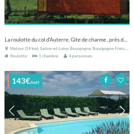
La roulotte du col d'Auterre. Gite de charme , près de Cluny, Bourgogne du Sud.
Matour (19 km), Saône-et-Loire, Bourgogne, Bourgogne-Franche-Comté, France
Roulotte
1 chambre
4 personnes
143€
/nuit