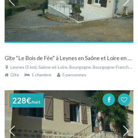
Gîte "Le Bois de Fée" à Leynes en Saône et Loire en Bourgogne dans village viticole
Leynes (5 km), Saône-et-Loire, Bourgogne, Bourgogne-Franche-Comté, France
Gîte
1 chambre
5 personnes
228€
/nuit