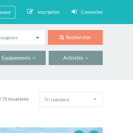
Inscription
Connexion
ement
Rechercher
oyageurs
Equipements
Activités
Ordre
71 locations
Tri standard
de
tri