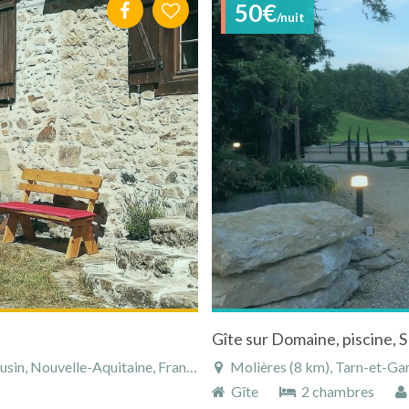
50€
/nuit
Gîte sur Domaine, piscine, S
in, Nouvelle-Aquitaine, France
Molières (8 km), Tarn-et-Ga
Gîte
2 chambres