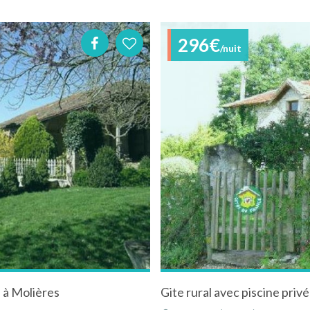
296€
/nuit
s à Molières
Gite rural avec piscine priv