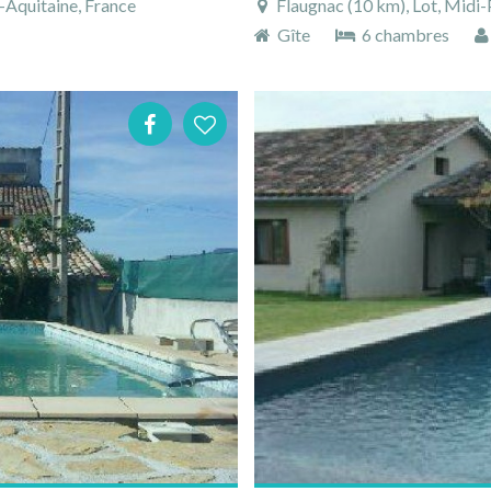
-Aquitaine, France
Flaugnac (10 km), Lot, Midi-
Gîte
6 chambres