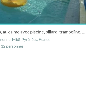
maison de campagne 12pers, au calme avec piscine, billard, trampoline, baby foot
aronne, Midi-Pyrénées, France
12 personnes