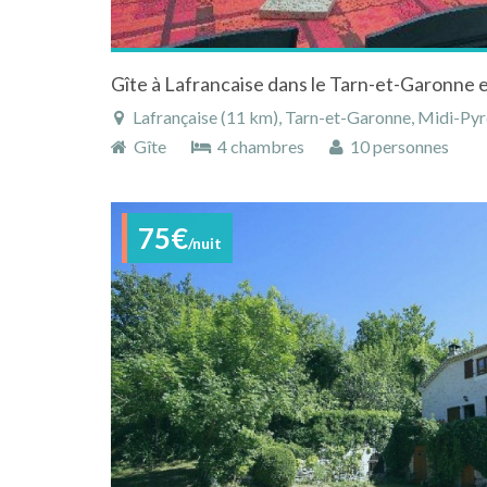
Lafrançaise (11 km), Tarn-et-Garonne, Midi-Pyr
Gîte
4 chambres
10 personnes
75€
/nuit