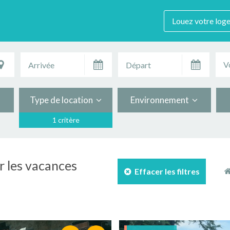
Louez votre log
V
Type de location
Environnement
1 critère
r les vacances
Effacer les filtres