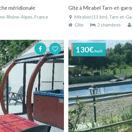
èche méridionale
Gîte à Mirabel Tarn-et-gar
gne-Rhône-Alpes, France
Mirabel (11 km), Tarn-et-Ga
Gîte
2 chambres
130€
/nuit