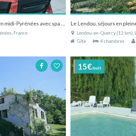
Gîte à Lafrancaise dans le Tarn-et-Garonne en midi-Pyrénées avec spa et sauna
Le Lendou, séjours en pl
énées, France
Lendou-en-Quercy (12 km), L
Gîte
4 chambres
15€
/nuit