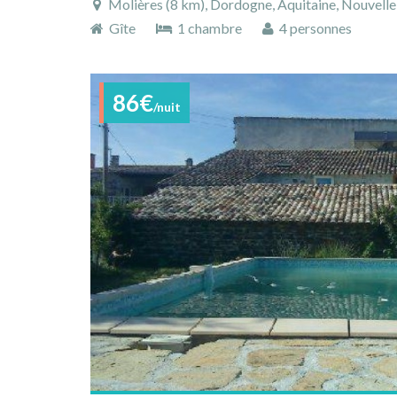
Molières (8 km), Dordogne, Aquitaine, Nouvelle
Gîte
1 chambre
4 personnes
86€
/nuit