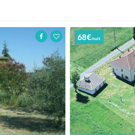
68€
/nuit