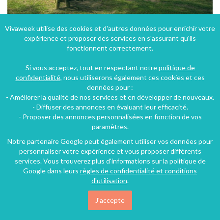
Vivaweek utilise des cookies et d'autres données pour enrichir votre
expérience et proposer des services en s'assurant qu'ils
location gite 2 personnes au bord du lac des Montagnès au coeur de la montagne noire
fonctionnent correctement.
Mazamet (24 km), Tarn, Midi-Pyrénées, France
Si vous acceptez, tout en respectant notre
politique de
Gîte
1 chambre
4 personnes
confidentialité
, nous utiliserons également ces cookies et ces
données pour :
- Améliorer la qualité de nos services et en développer de nouveaux.
187€
- Diffuser des annonces en évaluant leur efficacité.
/nuit
- Proposer des annonces personnalisées en fonction de vos
paramètres.
Notre partenaire Google peut également utiliser vos données pour
personnaliser votre expérience et vous proposer différents
services. Vous trouverez plus d'informations sur la politique de
Google dans leurs
règles de confidentialité et conditions
d'utilisation
.
J'accepte