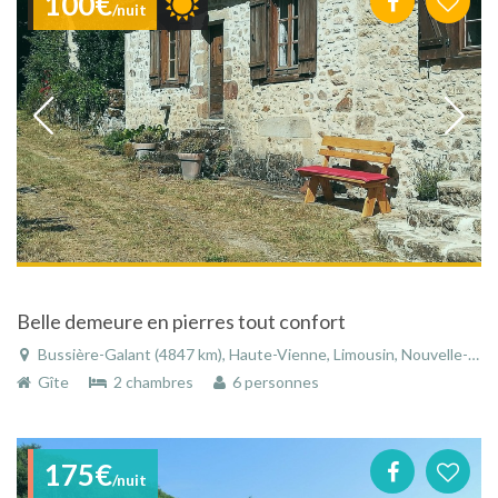
100€
/nuit
Belle demeure en pierres tout confort
Bussière-Galant (4847 km), Haute-Vienne, Limousin, Nouvelle-Aquitaine, France
Gîte
2 chambres
6 personnes
175€
/nuit