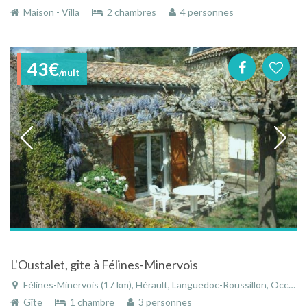
Maison - Villa
2 chambres
4 personnes
43€
/nuit
L'Oustalet, gîte à Félines-Minervois
Félines-Minervois (17 km), Hérault, Languedoc-Roussillon, Occitanie, France
Gîte
1 chambre
3 personnes