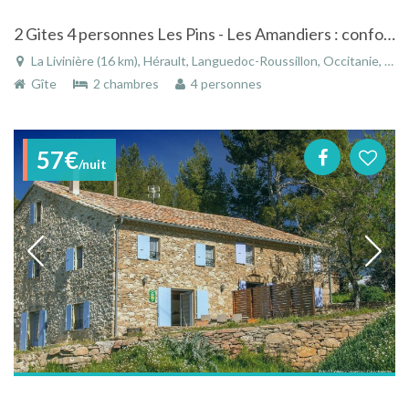
2 Gites 4 personnes Les Pins - Les Amandiers : confort et calme à la campagne
La Livinière (16 km), Hérault, Languedoc-Roussillon, Occitanie, France
Gîte
2 chambres
4 personnes
57€
/nuit