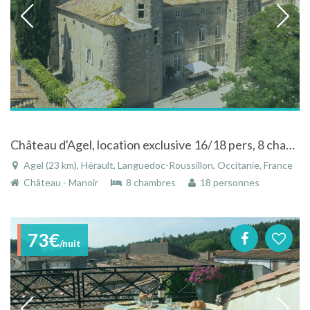
Château d'Agel, location exclusive 16/18 pers, 8 chambres et 7 SDB, château médiéval Languedoc avec parc et piscine chauffée pers
Agel (23 km), Hérault, Languedoc-Roussillon, Occitanie, France
Château - Manoir
8 chambres
18 personnes
73€
/nuit