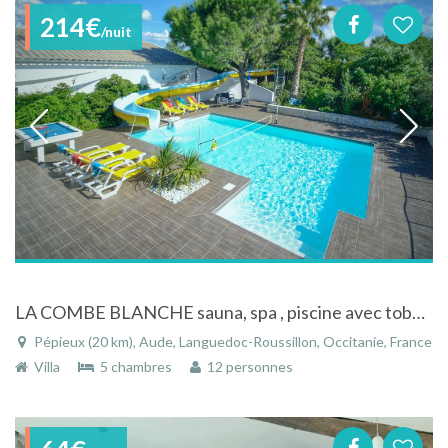
214€
/nuit
LA COMBE BLANCHE sauna, spa , piscine avec toboggan aquatique 18 ml
Pépieux (20 km), Aude, Languedoc-Roussillon, Occitanie, France
Villa
5 chambres
12 personnes