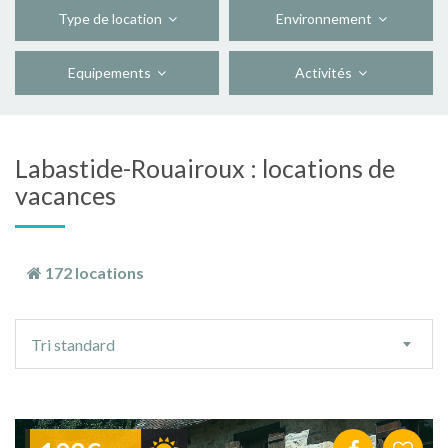
Type de location
Environnement
Equipements
Activités
Labastide-Rouairoux : locations de
vacances
172 locations
Ordre
Tri standard
de
tri