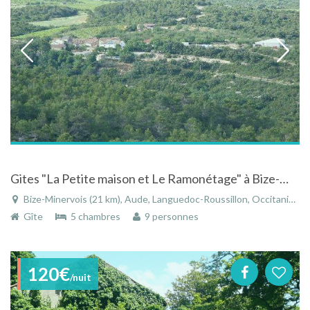
Gites "La Petite maison et Le Ramonétage" à Bize-Minervois dans le Languedoc avec piscines
Bize-Minervois (21 km), Aude, Languedoc-Roussillon, Occitanie, France
Gîte
5 chambres
9 personnes
120€
/nuit