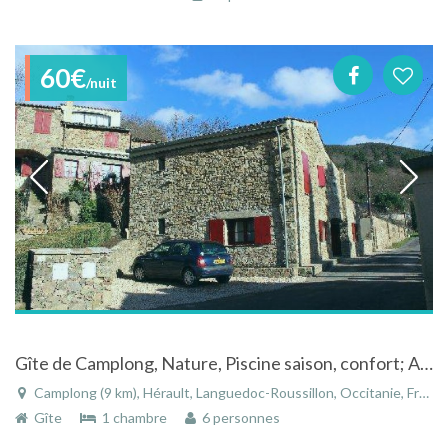
60€
/nuit
Gîte de Camplong, Nature, Piscine saison, confort; Accueil du Parc Rgal du Haut Languedoc
Camplong (9 km), Hérault, Languedoc-Roussillon, Occitanie, France
Gîte
1 chambre
6 personnes