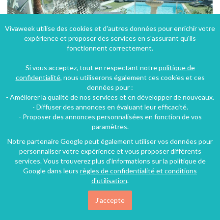
Vivaweek utilise des cookies et d'autres données pour enrichir votre
expérience et proposer des services en s'assurant qu'ils
fonctionnent correctement.
Si vous acceptez, tout en respectant notre
politique de
confidentialité
, nous utiliserons également ces cookies et ces
données pour :
- Améliorer la qualité de nos services et en développer de nouveaux.
- Diffuser des annonces en évaluant leur efficacité.
- Proposer des annonces personnalisées en fonction de vos
Hotel Le pressoir près de Saint Chinian
paramètres.
Saint-Chinian (23 km), Hérault, Languedoc-Roussillon, Occitanie, France
Notre partenaire Google peut également utiliser vos données pour
personnaliser votre expérience et vous proposer différents
Hôtel - Auberge
16 chambres
32 personnes
services. Vous trouverez plus d'informations sur la politique de
Google dans leurs
règles de confidentialité et conditions
d'utilisation
.
257€
/nuit
J'accepte