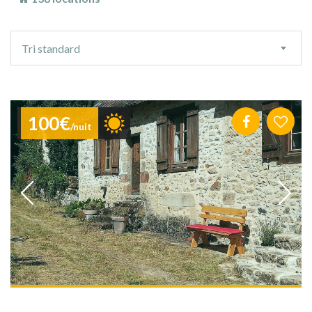
Ordre
Tri standard
de
tri
100€
/nuit