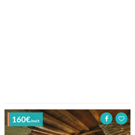
160€
/nuit