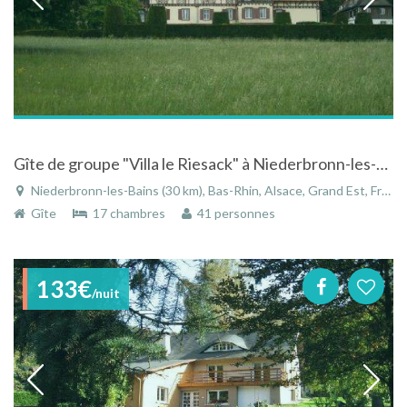
Gîte de groupe "Villa le Riesack" à Niederbronn-les-bains dans le Bas-Rhin en Alsace
Niederbronn-les-Bains (30 km), Bas-Rhin, Alsace, Grand Est, France
Gîte
17 chambres
41 personnes
133€
/nuit