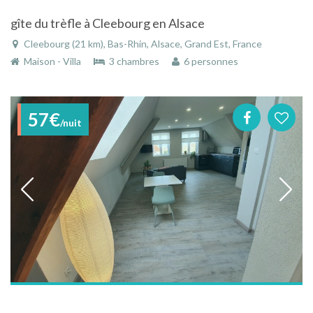
gîte du trèfle à Cleebourg en Alsace
Cleebourg (21 km), Bas-Rhin, Alsace, Grand Est, France
Maison - Villa
3 chambres
6 personnes
57€
/nuit