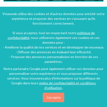
Un bijoux à Strasbourg: la location calme et typique d'un 2 pièces dans Strasbourg centre historique
Vivaweek utilise des cookies et d'autres données pour enrichir votre
expérience et proposer des services en s'assurant qu'ils
Strasbourg (35 km), Bas-Rhin, Alsace, Grand Est, France
fonctionnent correctement.
Appartement
1 chambre
4 personnes
Si vous acceptez, tout en respectant notre
politique de
confidentialité
, nous utiliserons également ces cookies et ces
données pour :
- Améliorer la qualité de nos services et en développer de nouveaux.
- Diffuser des annonces en évaluant leur efficacité.
- Proposer des annonces personnalisées en fonction de vos
paramètres.
Notre partenaire Google peut également utiliser vos données pour
personnaliser votre expérience et vous proposer différents
services. Vous trouverez plus d'informations sur la politique de
Google dans leurs
règles de confidentialité et conditions
d'utilisation
.
J'accepte