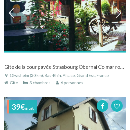
Gite de la cour pavée Strasbourg Obernai Colmar route des vins chateaux musées
Olwisheim (30 km), Bas-Rhin, Alsace, Grand Est, France
Gîte
3 chambres
6 personnes
39€
/nuit