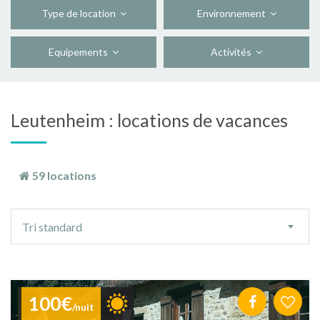
Type de location
Environnement
Equipements
Activités
Leutenheim : locations de vacances
59 locations
Ordre
Tri standard
de
tri
100€
/nuit