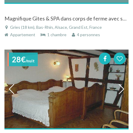
Magnifique Gites & SPA dans corps de ferme avec salle de jeux et pétanque près de Strasbourg à Gries en Alsace
Gries (18 km), Bas-Rhin, Alsace, Grand Est, France
Appartement
1 chambre
4 personnes
28€
/nuit