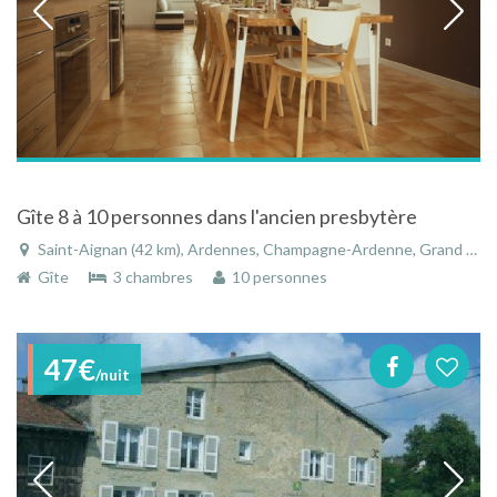
Gîte 8 à 10 personnes dans l'ancien presbytère
Saint-Aignan (42 km), Ardennes, Champagne-Ardenne, Grand Est, France
Gîte
3 chambres
10 personnes
47€
/nuit