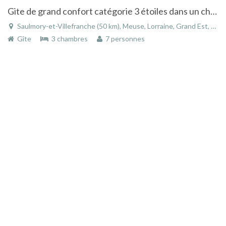
Gite de grand confort catégorie 3 étoiles dans un charmant petit village .
Saulmory-et-Villefranche (50 km), Meuse, Lorraine, Grand Est, France
Gîte
3 chambres
7 personnes