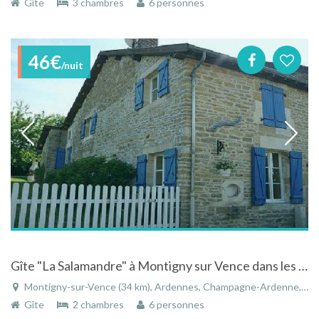
Gîte
3 chambres
6 personnes
46€
/nuit
Gîte "La Salamandre" à Montigny sur Vence dans les ardennes
Montigny-sur-Vence (34 km), Ardennes, Champagne-Ardenne, Grand Est, France
Gîte
2 chambres
6 personnes