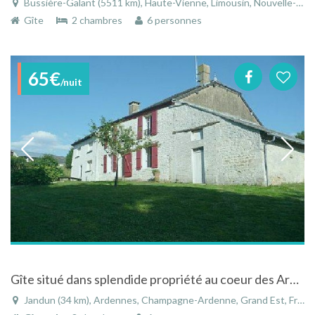
Bussière-Galant (5511 km), Haute-Vienne, Limousin, Nouvelle-Aquitaine, France
Gîte
2 chambres
6 personnes
65€
/nuit
Gîte situé dans splendide propriété au coeur des Ardennes Françaises, Jandrun, non loin de Reims
Jandun (34 km), Ardennes, Champagne-Ardenne, Grand Est, France