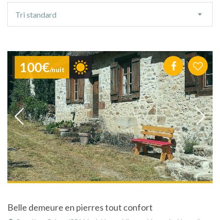
Ordre
Tri standard
de
tri
100€
/nuit
Belle demeure en pierres tout confort