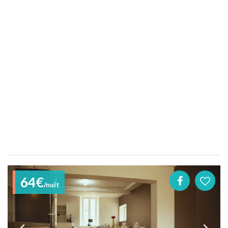
64€
/nuit