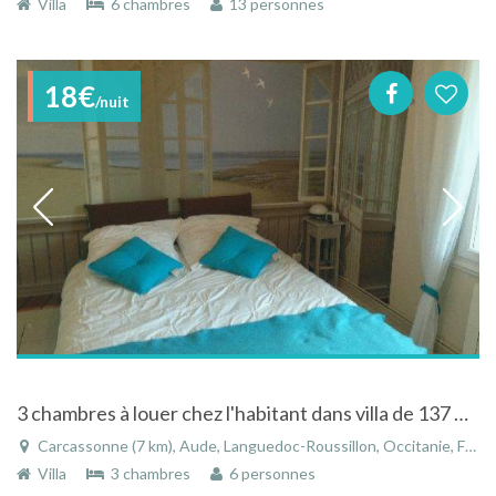
Villa
6 chambres
13 personnes
18€
/nuit
3 chambres à louer chez l'habitant dans villa de 137 m2 habitable
Carcassonne (7 km), Aude, Languedoc-Roussillon, Occitanie, France
Villa
3 chambres
6 personnes