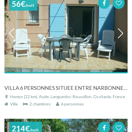
56€
/nuit
VILLA 6 PERSONNES SITUEE ENTRE NARBONNE ET CARCASSONNE DANS RESIDENCE SECURISEE
Homps (22 km), Aude, Languedoc-Roussillon, Occitanie, France
Villa
2 chambres
6 personnes
214€
/nuit