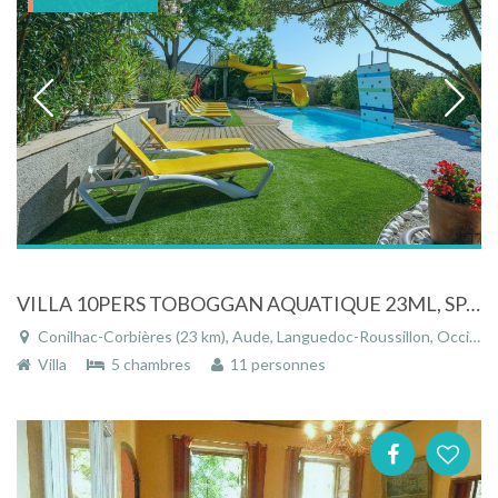
VILLA 10PERS TOBOGGAN AQUATIQUE 23ML, SPA, SAUNA, CINEMA PRIVE 10 PERS
Conilhac-Corbières (23 km), Aude, Languedoc-Roussillon, Occitanie, France
Villa
5 chambres
11 personnes