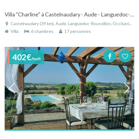
Villa "Charline" à Castelnaudary - Aude - Languedoc-Roussillon avec piscine au sel diffazur et spa privatif
Castelnaudary (39 km), Aude, Languedoc-Roussillon, Occitanie, France
Villa
6 chambres
17 personnes
402€
/nuit