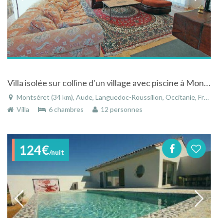
Villa isolée sur colline d'un village avec piscine à Montséret, Languedoc
Montséret (34 km), Aude, Languedoc-Roussillon, Occitanie, France
Villa
6 chambres
12 personnes
124€
/nuit