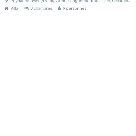
Peyriac-de-Mer (46 km), Aude, Languedoc-Roussillon, Occitanie, France
Villa
3 chambres
9 personnes